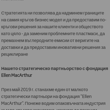
Стратегията ни позволява да надминем границите
на самия кръгов бизнес модел и да предоставим по-
кръгови решения за нашите клиенти и обществото
като цяло - да заменим проблемните пластмаси, да
премахнем въглеродните емисии от веригите на
доставки и да предоставим иновативни решения за
рециклиране
Нашето стратегическо партньорство с фондация
Ellen MacArthur
През май 2019 г. станахме един от малкото
стратегически партньори на фондация "Ellen
MacArthur". Понеже водим опаковъчната индустрия
към по-кръгова икономика, искахме да поканим