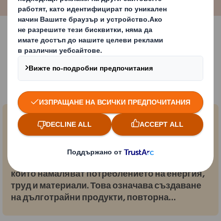
Трите принципа на
кръговата икономика
Запазване на материалите в
употреба
Кръговата икономика насърчава дейности,
които намаляват потреблението на енергия,
труд и материали. Това означава създаване
на дълготрайни продукти, повторна
употреба, производство и рециклиране, за да
се запази кръговратът на продуктите,