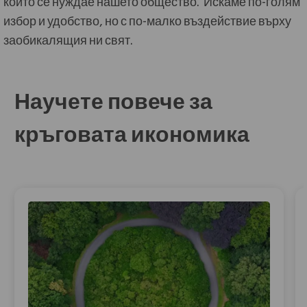
които се нуждае нашето общество. Искаме по-голям
избор и удобство, но с по-малко въздействие върху
заобикалящия ни свят.
Научете повече за
кръговата икономика