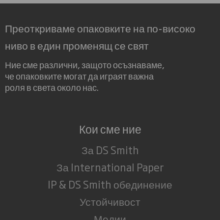
Преоткриваме опаковките на по-високо
ниво в един променящ се свят
Ние сме различни, защото осъзнаваме,
че опаковките могат да играят важна
роля в света около нас.
Кои сме ние
За DS Smith
За International Paper
IP & DS Smith обединение
Устойчивост
Медии