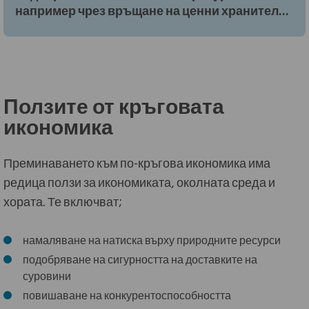
например чрез връщане на ценни хранителни
вещества в почвата, за да се подпомогне
регенерацията, или чрез използване на
възобновяема енергия, вместо изкопаеми
горива
Ползите от кръговата
икономика
Преминаването към по-кръгова икономика има
редица ползи за икономиката, околната среда и
хората. Те включват;
намаляване на натиска върху природните ресурси
подобряване на сигурността на доставките на
суровини
повишаване на конкурентоспособността