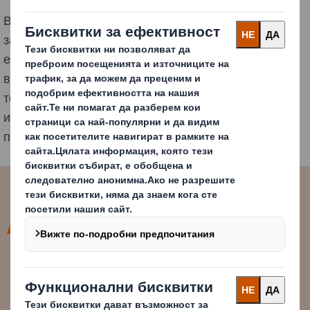
В модела на кръговата икономика целта е да се
запълни пропастта между производството и
естествените кръговрати на екосистемите - от които
в крайна сметка зависят хората. Не става въпрос за
това да бъдем "по-малко лоши", а за създаване на
икономика, която функционира в хармония с нашия
природен свят.
Кръговата икономика има за цел
да трансформира понятието