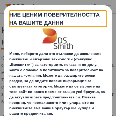
Skip to main content
Какво представлява
кръговата икономика?
Кръговата икономика е алтернативно решение на
сегашната линейна икономика, която се основава на
мисленето "вземи, направи, използвай и изхвърли".
Това е модел, който се основава на принципите на
елиминиране на отпадъците и замърсяването,
запазване на продуктите и материалите в употреба и
възстановяване на природните системи.