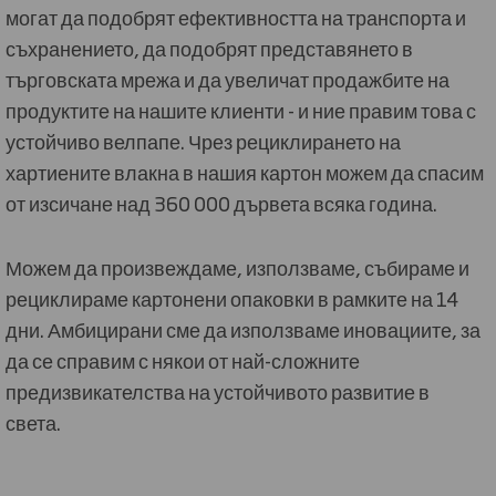
могат да подобрят ефективността на транспорта и
съхранението, да подобрят представянето в
търговската мрежа и да увеличат продажбите на
продуктите на нашите клиенти - и ние правим това с
устойчиво велпапе. Чрез рециклирането на
хартиените влакна в нашия картон можем да спасим
от изсичане над 360 000 дървета всяка година.
Можем да произвеждаме, използваме, събираме и
рециклираме картонени опаковки в рамките на 14
дни. Амбицирани сме да използваме иновациите, за
да се справим с някои от най-сложните
предизвикателства на устойчивото развитие в
света.