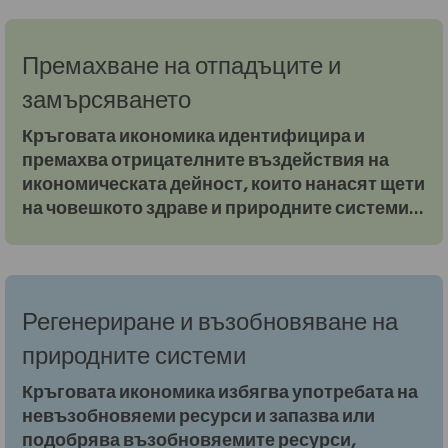
компонентите и материалите в икономиката
Премахване на отпадъците и
замърсяването
Кръговата икономика идентифицира и
премахва отрицателните въздействия на
икономическата дейност, които нанасят щети
на човешкото здраве и природните системи.
Това включва отделянето на парникови
газове, опасни вещества, замърсяването на
въздуха, земята и водата
Регенериране и възобновяване на
природните системи
Кръговата икономика избягва употребата на
невъзобновяеми ресурси и запазва или
подобрява възобновяемите ресурси,