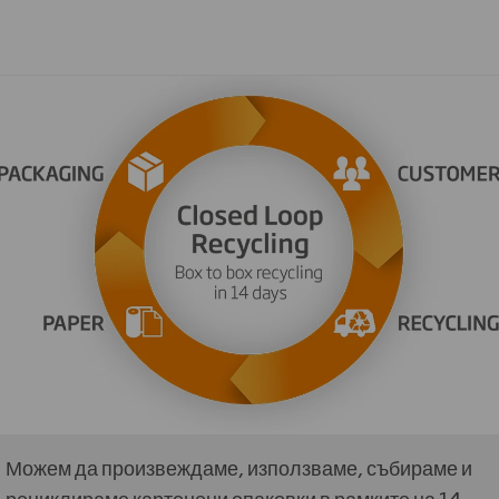
Можем да произвеждаме, използваме, събираме и
рециклираме картонени опаковки в рамките на 14