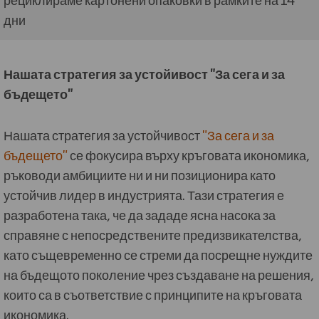
дни
Нашата стратегия за устойивост "За сега и за
бъдещето"
Нашата стратегия за устойчивост
"За сега и за
бъдещето"
се фокусира върху кръговата икономика,
ръководи амбициите ни и ни позиционира като
устойчив лидер в индустрията. Тази стратегия е
разработена така, че да зададе ясна насока за
справяне с непосредствените предизвикателства,
като същевременно се стреми да посрещне нуждите
на бъдещото поколение чрез създаване на решения,
които са в съответствие с принципите на кръговата
икономика.