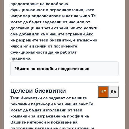
"растеж", като се съсредоточи
върху положителните ползи за
цялото общество. Тя включва
постепенно отделяне на
икономическата дейност от
потреблението на ограничени
ресурси и премахване на
отпадъците.
Фондация "Ellen MacArthur"
Определение за кръгова икономика