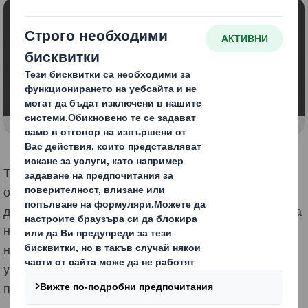
Блокирано съдържание
За да видите това видео, трябва да се съгласите
да използвате „функционални“ бисквитки
Промяна на моите настройки
Това означава, че като запазваме продуктите,
оборудването и инфраструктурата в употреба по-
дълго време, ние подобряваме производителността
на тези ресурси. По този начин значително се
намалява търсенето на ресурси и се създава по-
устойчиво общество както сега, така и за бъдещите
поколения.