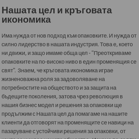
Нашата цел и кръговата
икономика
Има нужда от нов подход към опаковките. И нужда от
силно лидерство в нашата индустрия. Това е, което
ни движи, и защо имаме обща цел - "Преoткриваме
опаковките на по-високо ниво в един променящия се
свят". Знаем, че кръговата икономика играе
жизненоважна роля за задоволяване на
потребностите на обществото и за защита на
бъдещите поколения, затова чрез революция в
нашия бизнес модел и решения за опаковки ще
продължим с Нашата цел да помагаме на нашите
клиенти да отговорят на променящите се навици на
пазаруване с устойчиви решения за опаковки, от