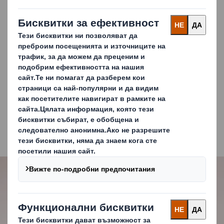
икономика и да отговори на изискванията на
опаковъчния сектор, DS Smith разработи разнообразна
гама от тарелки за плодове и зеленчуци.
Вашите клиенти пазаруват само добре изглеждащи,
свежи плодове и зеленчуци. Те искат да ги купуват в
опаковки, които се грижат за планетата. Нашата гама от
тарелки е изработена изцяло от велпапе и е лесно
рециклируема. За да запазите храната си свежа и
видима, те могат да бъдат доставени и с устойчив
перфориран капак или прозорец, изработен от
материал на базата на хартия.
Carousel. Use previous and next buttons to move betwe