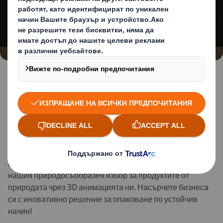
да използвате „функционални“ бисквитки
Промяна на моите настройки
Увеличете продажбите
си с тарелки от велпапе
за плодове и зеленчуци
Потопете се в света на устойчивите опаковки и открийте
нашия природосъобразен избор за продуктите от
природата чрез 3D анимацията ни. Насърчете бизнеса
си с иновативно решение за опаковане по устойчив
начин!