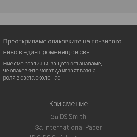
Преоткриваме опаковките на по-високо
ниво в един променящ се свят
Ние сме различни, защото осъзнаваме,
че опаковките могат да играят важна
роля в света около нас.
Кои сме ние
За DS Smith
За International Paper