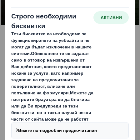
ВРЪЗКА С НАС
Отличен външен и
търговски вид с нашата
разнообразна гама от
тарелки за плодове и
зеленчуци
За да подкрепи своите клиенти в посока към кръгова