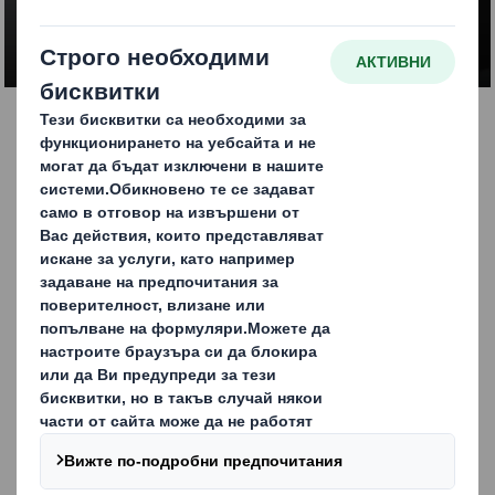
ВРЪЗКА С НАС
Проследимост
Нашите решения за проследяване осигуряват 100%
проследимост по цялата верига на доставки, като
решенията включват QR кодове и RFID за връзка в
склада.
Отпечатване на индивидуални, специфични знаци,
като QR кодове, върху всяка опаковка
Използването на един код за всеки етап от цикъла на
доставка без допълнителни етикети
Проследимост и видимост през всички етапи на
доставка