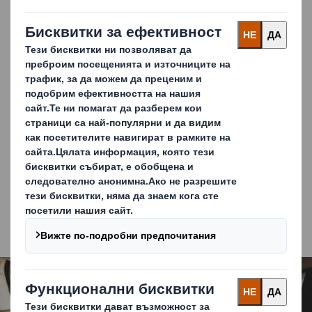
Ние помагаме да създадете силен бранд
Нашата технология оживява и позволява на клиентите
ви да навлязат в света на вашия бранд. С помощта на
AR например може да се сканира изображение или код,
за да се предостави цялостно преживяване на бранда
директно на смартфоните на вашите потребители и да
се осигури завладяващ комуникационен канал за
предоставяне на услугите ви, включително:
Привличане на клиенти и маркетинг
Комуникация с бранда
Инструкции и ръководства за потребителя
Carousel. Use previous and next buttons to move betwe