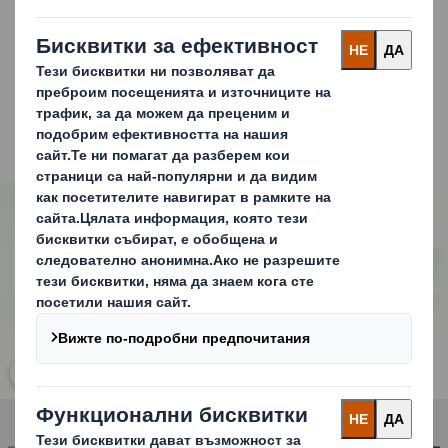
икономично преживяване за потребителите и да ви
отличат от останалите. Нашите отличителни опаковки
могат да подобрят " преживяването при разопаковане" -
моментът, в който продуктът ви се оценява физически и
качеството на услугата, за да предоставите желаното от
вас преживяване с бранда, когато няма стилен магазин
и внимателен екип по продажбите.
Carousel. Use previous and next buttons to move betwe
Кликнете, за да отворите снимката