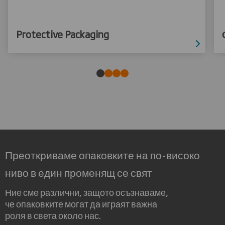
Protective Packaging
Преоткриваме опаковките на по-високо
ниво в един променящ се свят
Ние сме различни, защото осъзнаваме,
че опаковките могат да играят важна
роля в света около нас.