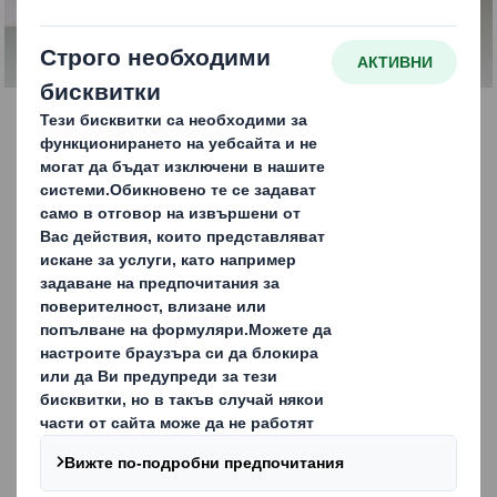
ВРЪЗКА С НАС
Потребителско
преживяване
Електронната търговия създаде конкурентна среда, в
която търговците на дребно се борят да отговорят на
нарастващото потребителско търсене по ефективен и
рентабилен начин. Освен това , все по-голям брой от
вашите клиенти вече не посещават физически
магазини.
Вашите опаковки могат да осигурят запомнящо се и