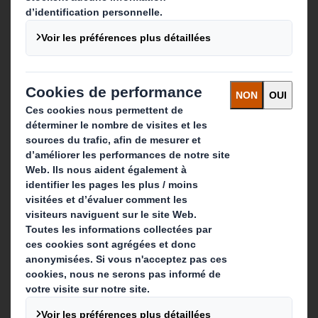
Qui sommes-nous ?
A propos
Investisseurs
Développement durable
Actualité
Carrière
Que faisons-nous ?
Solutions d'emballage
Produits de papier
Services de recyclage