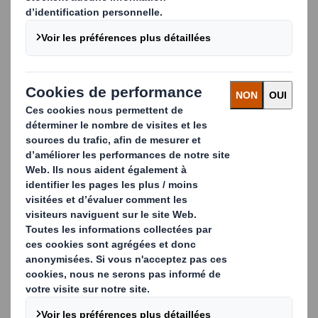
comprennent des combinaisons astucieuses de taille et
de style, des fermetures spécialisées et des finitions
avancées telles que le fenêtrage détaillé, les découpes à
l'emporte-pièce, le pliage, le collage et les services de
reliure.
Nous pouvons également fournir les dernières
technologies spécialisées spécialement conçues pour les
emballages pharmaceutiques, notamment les
fermetures à l'épreuve des enfants, l'optimisation et
l'automatisation des flux de travail.
Nos modèles de boîtes pliantes peuvent être adaptés à :
Petits et grands volumes
Conceptions à l'épreuve des enfants et adaptées
aux personnes âgées
Cartes thermosoudées comprenant des instructions
de dosage, la tenue du dossier du patient, des
coupons et des cartes-réponses.