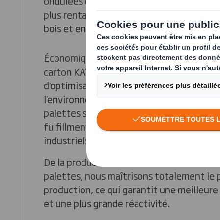
ondulées constituent une alternative plus
plus rentable et plus légère aux palettes
bois et en plastique.
Économique, écologique et ergonomique,
carton KAYPAL® répond à vos besoins en
d'optimisation du cycle d'approvisionnem
l'environnement. Nous avons développé 
palettes spécialement adaptées à l'expor
fulfillment, aux bases de points de vente
industriels.
De la production de carton ondulé à l'as
palettes, nous maîtrisons totalement le 
production, ce qui garantit une meilleure
et une plus grande réactivité.