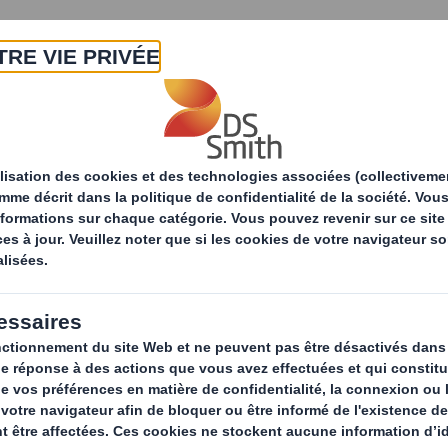
A propos
Produits & Services
Développ
Solutions d'emballage
Palettes ondulées
Pa
Une alternative 
et plus légère a