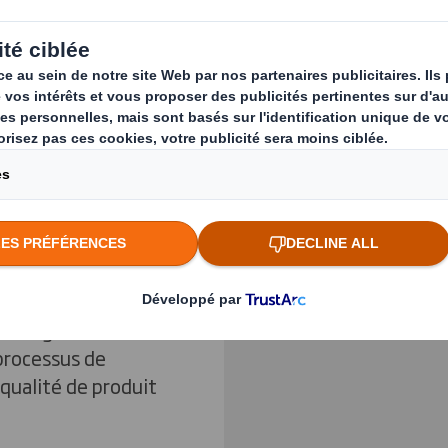
 propre, plus verte,
 traditionnelles en
Previous slide
 notre palette
 termes
Cliquez pour agrandir l
ent et de respect de
une large gamme de
tation, au
 et aux usages
semblage des
processus de
 qualité de produit