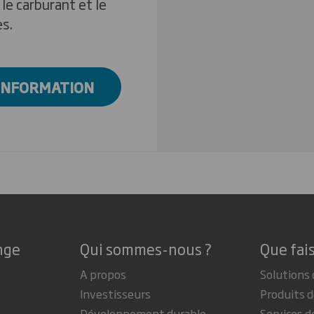
le carburant et le
es.
'INFORMATION
nge
Qui sommes-nous ?
Que fai
A propos
Solutions 
Investisseurs
Produits d
Développement durable
Services d