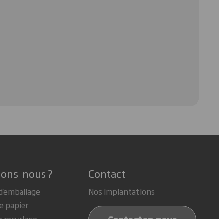
sons-nous ?
Contact
d'emballage
Nos implantations
e papier
e recyclage