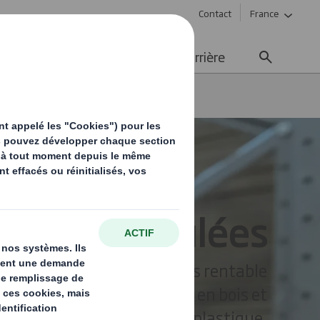
Contact
France
ement durable
Média
Carrière
lettes ondulées
plus propre, plus verte, plus rentable
ux palettes traditionnelles en bois et
en plastique.