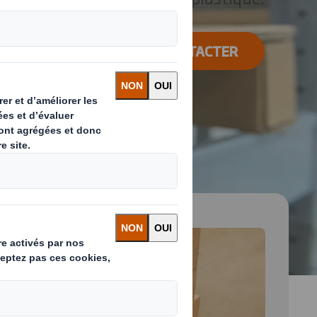
NOUS CONTACTER
 and next buttons to move between slides. Only the cu