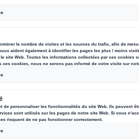
Carousel. Use previous
nos palettes