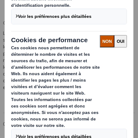
Des emballages 100 % recyclés ou recyclables
CAISSES ANTIGLISSE
Les caisses de transport standards peuvent bénéficier de
systèmes autobloquants qui imbriquent parfaitement les caisses
les unes au-dessus des autres. Ce dispositif intégré à l'emballage
permet de gerber les caisses de manière sûre et stable. Il réduit les
risques de casse liés à une mauvaise stabilité des palettes durant
le stockage et le transport. Il contribue également à la réduction
des coûts : l'alignement des caisses permet de diminuer les
coefficients de sécurité et d'optimiser ainsi le poids des
emballages.
Groupe DS Smith
Produits & Services
Solutions d'emballage
Caisses