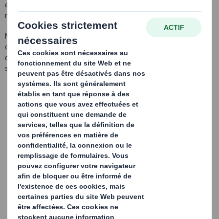
et poids de carton utilisés tout en assurant les performances
nécessaires à la protection de vos produits.
Nous tenons compte de tous les aspects de votre ligne de
conditionnement, de la distribution, des facteurs logistiques et
des attentes du consommateur final pour que vos emballages
soient performants à chaque étape de la Supply Chain.
Une gamme complète et adaptable offrant plusieurs qualités
de carton et divers profils de cannelures.
Un conditionnement performant sur des lignes d'emballage
automatiques et/ou manuelles
Une meilleure identification du produit et des ventes dopées,
grâce à des techniques d'impression de qualité
Des emballages prédécoupés de façon fiable ou dotés
d'ouvertures pour facilité la manutention
Une qualité constante et un approvisionnement fiable - au
niveau local, national et international