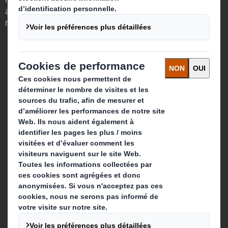
avait un rôle important à jouer dans le
monde qui nous entoure.
Qui sommes-nous ?
A propos
Investisseurs
Développement durable
Actualité
Carrière
Que faisons-nous ?