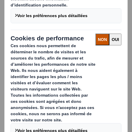
de
température pendant le transport et le stockage.
Nos solutions d’emballages secondaires mécanisés sur
les formeuses à mandrin, les
barquetteuses, les
encaisseuses, les poses de croisillons ainsi que
les
fermeuses
répondent aux exigences des contraintes
du produit à emballer et à protéger tout
au long du
circuit logistique.
Les emballages secondaires peuvent également être
utilisés pour la communication
et la promotion des
produits que l’on appel Prêt-à-Vendre (PAV). Les
emballages
secondaires peuvent inclure des
informations sur les ingrédients, les allergènes,
les
instructions d'utilisation, les dates de péremption,
les logos de marque, les images,
etc. Les emballages