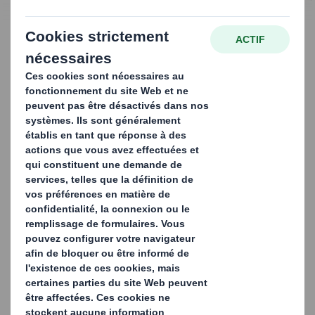
emballages primaires​
Les emballages
secondaires
sont des emballages qui
servent à protéger et à
contenir plusieurs
emballages
primaires
, ou à faciliter la manutention, le
transport et la
présentation des produits dans les magasins. Les
emballages
secondaires sont généralement utilisés pour
les produits vendus en grandes
quantités, tels que les
bouteilles de boissons, les paquets de biscuits, les
boîtes de
céréales, etc.
Ils sont souvent conçus pour offrir une protection
supplémentaire aux emballages
primaires contre les
chocs, les vibrations, l'humidité et les variations