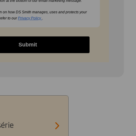
ion at the bottom of our email marketing message.
on on how DS Smith manages, uses and protects your
refer to our
Privacy Policy
.
Submit
série