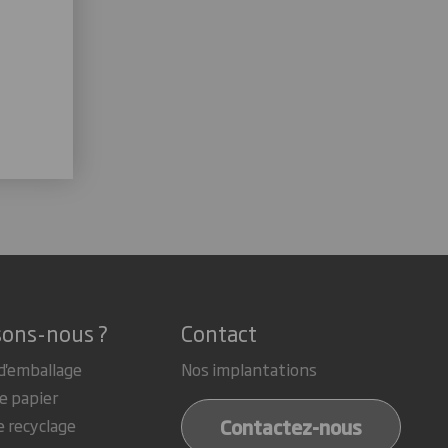
sons-nous ?
Contact
d'emballage
Nos implantations
e papier
Contactez-nous
e recyclage