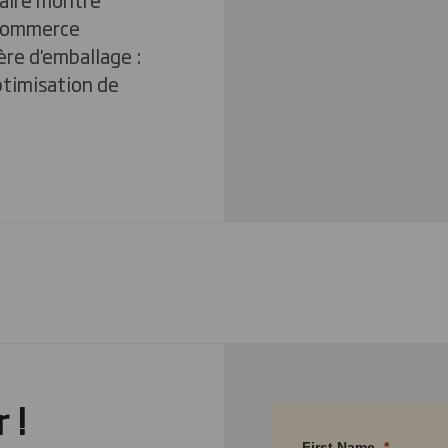
 commerce
ère d'emballage :
ptimisation de
 !
First Name