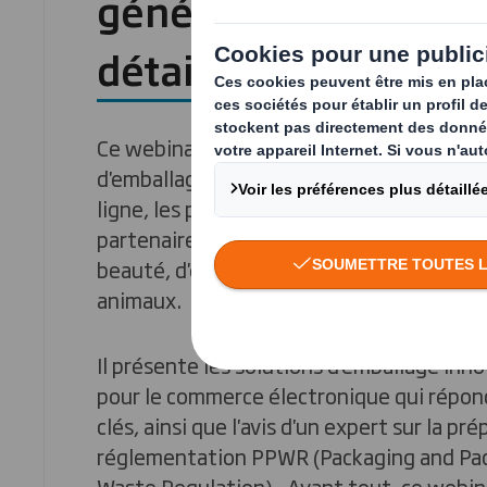
génération pour la v
détail
Ce webinaire explore les principaux défis
d'emballage auxquels sont confrontés les
ligne, les propriétaires de marques, les fa
partenaires logistiques, ainsi que les ma
beauté, d'électronique, d'ameublement e
animaux.
Il présente les solutions d'emballage in
pour le commerce électronique qui répon
clés, ainsi que l'avis d'un expert sur la pré
réglementation PPWR (Packaging and Pa
Waste
Regulation
). Avant tout, ce webi