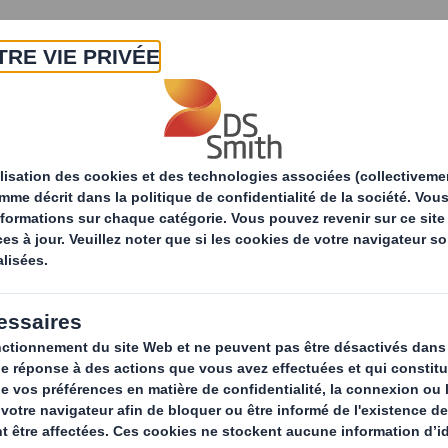
A propos
Produits & Services
Développ
Webinaire | Emballages e-commerce nouvelle génération p