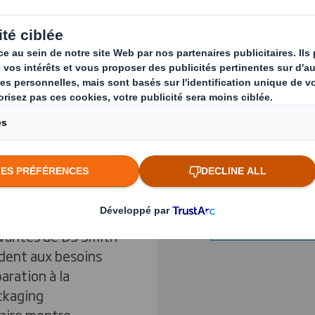
ente au
Previous slide
 en matière
 détaillants en
bricants et les
rques de mode, de
Cliquez pour agrandir la
t de soins pour
novantes de DS Smith
dent aux besoins
paration à la
ckaging
naire montre