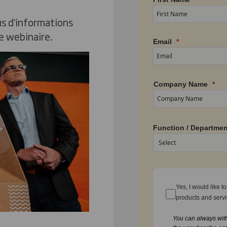
us d'informations
e webinaire.
Email
Company Name
Function / Departmen
Yes, I would like 
products and serv
You can always wit