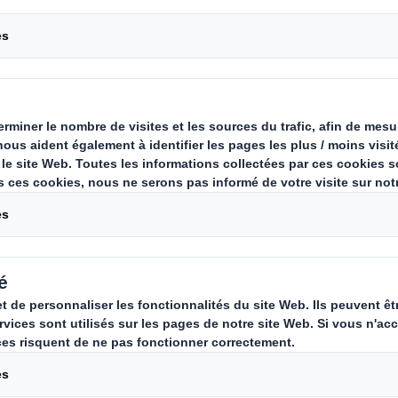
es e-
Carousel. Use previous