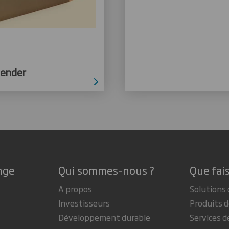
Sender
nge
Qui sommes-nous ?
Que fai
A propos
Solutions 
Investisseurs
Produits d
Développement durable
Services d