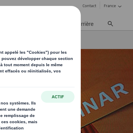
Contact
France
ement durable
Média
Carrière
our la vente au détail