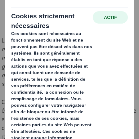
Londres, février 2021
:
Asda
s’apprête à retirer un
million de pièces supplémentaires en plastique de ses
magasins cette année, après avoir travaillé avec le
géant de l’emballage DS Smith pour remettre en
question les standards du secteur et trouver des
solutions plus durables dans ses points de vente.
Cette avancée fait suite à une réévaluation d’un
élément en magasin que beaucoup considèrent comme
acquis : les porte-étiquettes de prix situés en bordure
d’étagère, appelés
shelf-
edge
-labels
(SEL). ASDA a
reconnu que ces supports avaient été adoptés par