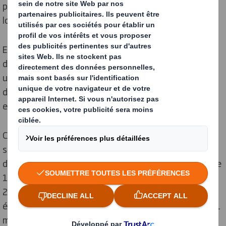
plus efficace et réduit la charge de travail en magasin
lors du tri des matériaux à l’arrière des points de vente.
En conséquence, ASDA envisage d’étendre ces
directives pour les présentoirs à plus grande échelle –
une réévaluation simple mais efficace qui permettra
d’économiser environ 8 tonnes de déchets plastiques
et 21 tonnes de CO₂ chaque année.
Cette initiative s’inscrit dans le cadre d’un partenariat
solide entre ASDA et DS Smith, qui a débuté il y a plus
de sept ans. Parallèlement, ASDA vise une réduction de
15 % du plastique sur ses marques propres d’ici fin
2021, tandis que DS Smith, reconnu pour son modèle
économique durable, s’est fixé pour objectif de retirer 1
milliard de pièces en plastique des rayons des