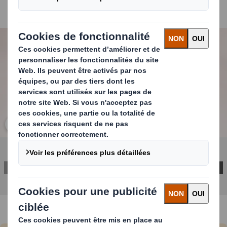
BIO et segment premium
Carousel. Use previous and next buttons to move betwe
Cliquez pour agrandir l’image