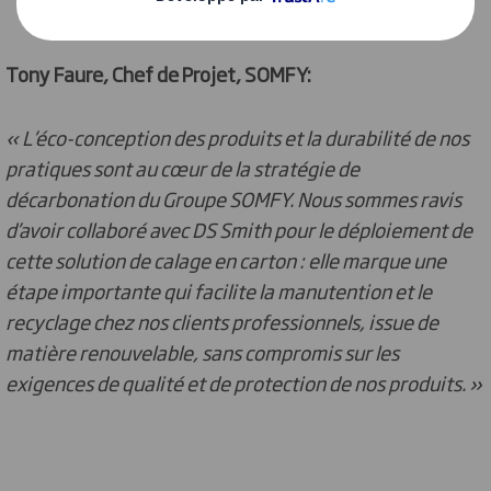
Tony Faure, Chef de Projet, SOMFY:
« L’éco-conception des produits et la durabilité de nos
pratiques sont au cœur de la stratégie de
décarbonation du Groupe SOMFY. Nous sommes ravis
d’avoir collaboré avec DS Smith pour le déploiement de
cette solution de calage en carton : elle marque une
étape importante qui facilite la manutention et le
recyclage chez nos clients professionnels, issue de
matière renouvelable, sans compromis sur les
exigences de qualité et de protection de nos produits. »