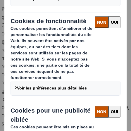
Produites en cannelure EE Kraft
, les cales carton
garantissent robustesse et tenue dans le temps.
Conçu pour être modulable, le système permet de
couvrir
34 longueurs de moteurs et de s’adapter à
quatre formats de caisses
, contribuant ainsi à une
réduction significative de la complexité logistique. Le
montage, simple et rapide, est développé pour
répondre aux cadences industrielles. En parallèle, la
compacité du carton par rapport au PSE permet une
réduction significative des volumes de stockage,
générant un gain d’espace immédiat sur les sites
logistiques. À l’issue d’une commande d’essai
concluante, le projet est entré en phase opérationnelle,
confirmant la performance en conditions réelles de la
solution.