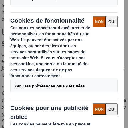
récupérée puis réutilisée directement dans le processus
industriel, permettant une réduction significative des
besoins en gaz naturel.
Une modernisation ancrée dans la
stratégie climat de DS Smith
Outre la baisse des émissions, la nouvelle tour permet
également de
récupérer 140 m³ d’eau de condensation par
jour
, renforçant la contribution du site à la préservation de
la ressource en eau.
« Ce projet s’inscrit dans les objectifs de décarbonation de
DS Smith pour atteindre zéro émission nette d’ici 2050. Il
complète les initiatives précédemment mises en place sur le
site, comme notre installation de cogénération par turbine à
gaz ou notre chaudière biogaz, également soutenues par
l’ADEME. »
Matthieu Chateau, Directeur Général du site de Contoire-