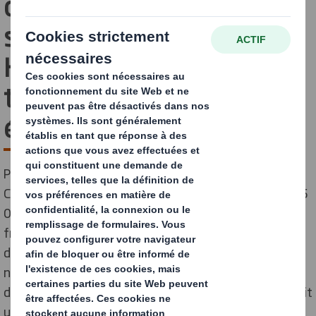
consommation de gaz de
sa papeterie de Contoire-
Hamel : près de 3 000
tonnes de CO₂
économisées en un an
Puteaux, 27 février 2026 – La papeterie DS Smith de
Contoire-Hamel (Somme), qui produit chaque année 75
000 tonnes de papiers pour ondulé (PPO), vient de
franchir une étape majeure dans son ambition de
décarbonation. Après un an de fonctionnement, son
nouveau système de récupération de chaleur a permis
de réduire de 15 % la consommation de gaz du site, soit
une économie d’environ 3 000 tonnes de CO₂ par an.