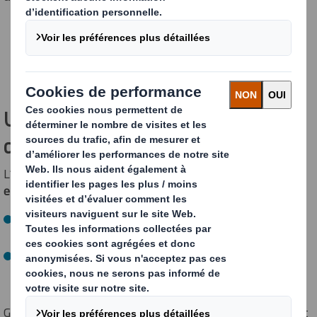
Une technologie de pointe au service
de l’efficacité énergétique
L’investissement de
4,5 millions d’euros
, dont
500 000
euros
financés par l’ADEME, consiste en l’installation :
d’une
nouvelle hotte
sur la sécherie de la machine à
papier ;
d’une
tour de récupération d’énergie
, équipée de
trois
échangeurs successifs
.
Grâce à ce dispositif, la chaleur produite lors du séchage est