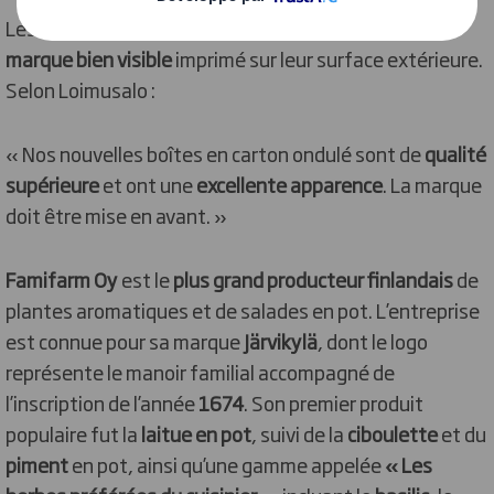
Les boîtes de transport affichent un
message de
marque bien visible
imprimé sur leur surface extérieure.
Selon Loimusalo :
« Nos nouvelles boîtes en carton ondulé sont de
qualité
supérieure
et ont une
excellente apparence
. La marque
doit être mise en avant. »
Famifarm Oy
est le
plus grand producteur finlandais
de
plantes aromatiques et de salades en pot. L’entreprise
est connue pour sa marque
Järvikylä
, dont le logo
représente le manoir familial accompagné de
l’inscription de l’année
1674
. Son premier produit
populaire fut la
laitue en pot
, suivi de la
ciboulette
et du
piment
en pot, ainsi qu’une gamme appelée
« Les