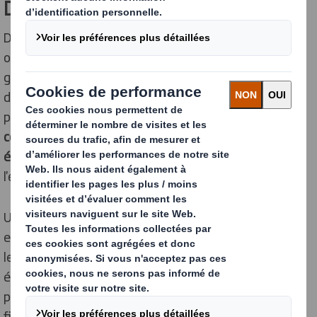
Dans les coulisses de l'usine
Dès 9 heures du matin, les portes du site ont été
ouvertes aux visiteurs pour une série de visites
guidées, qui ont suscité un vif intérêt, beaucoup
d'étonnement, de questions et d'émotions
partagées.
Les 160 participants ont pu découvrir les
coulisses de l'usine, l'expertise et le savoir-faire des
équipes
, et exprimer leur reconnaissance envers
l'ensemble des collaborateurs.
Une trentaine de salariés étaient présents pour
effectuer les visites : 15 opérateurs pour faire tourner
les machines – avec une immense fierté ! – et des
équipes pour l'accueil et l'accompagnement des visites
par groupe de 8 personnes. Un parcours balisé qui s'est
fini par le Bureau d'Etudes pour expliquer notre métier