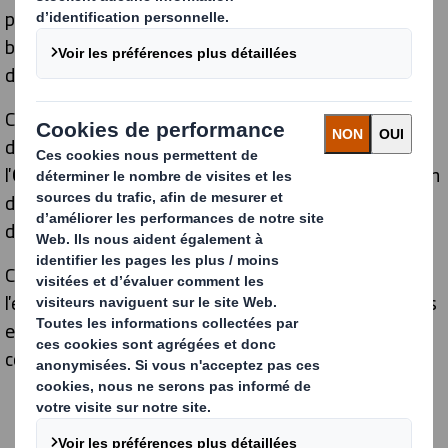
permettra de collecter des données précieuses sur la
biodiversité, tout en impliquant nos salariés autour
d'une action concrète et engageante.
Ce programme s'inscrit dans notre stratégie de
développement durable et répond aux objectifs de
l'
Office Français de la Biodiversité (OFB)
. Avec le soutien
de la
Charitable Foundation DS Smith
, nous allons
déployer cette initiative sur
12 cartonneries
.
Chez DS Smith, nous croyons qu'agir pour
l'environnement, c'est aussi renforcer les liens avec nos
employés et les communautés locales. Ensemble,
contribuons à un avenir plus durable !
Notre pilier