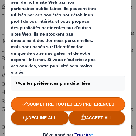
émission de CO
. Les étudiants ont travaillé par groupe
2
de 6.
La restitution le lendemain, dans les locaux de Grenoble
INP-Pagora se divisait en trois moments clés : un pitch
d’1 minute, une présentation détaillée de la solution de
8 minutes et une session de questions-réponses de 8
minutes devant un jury composé du côté DS Smith de
Vincent Renaudie (Group R&D Packaging Solutions
Director), Emmanuelle Blanc (Responsable Ressources
Humaines), Frédéric Levannier, Alexis Suchet (Group
R&D Trainee) et Rémy Botalla-Gambetta, et du côté
Grenoble INP-Pagora de Jocelyne Rouis et Lionel Chagas.
De très belles idées ont été présentées. Une idée a fait
l’unanimité au sein du jury et a remporté le Grand Prix.