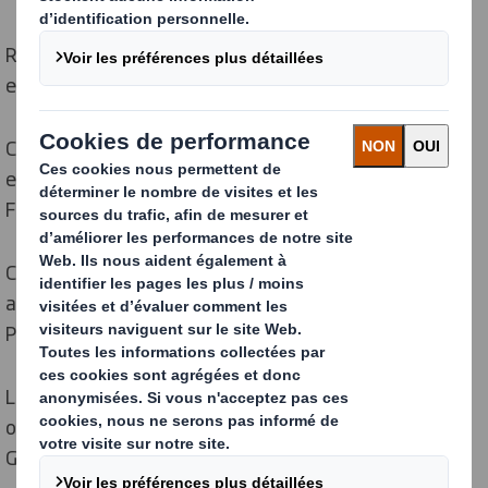
Rémy Botalla-Gambetta - Group R&D Project Leader
est à l'origine de cette initiative.
Cet événement s’inscrit dans le cadre du partenariat
entre Grenoble INP-Pagora et DS Smith Packaging
France, qui a débuté en 2019.
Comme en 2023, le Hack’Carton 2024 a été à nouveau
associé à une journée au sein de notre site DS Smith
Packaging France Sud-Est.
Le 16 mai, la cartonnerie de Saint-Jean-de-Bournay a
ouvert ses portes à 26 élèves et accompagnants de
Grenoble INP Pagora ; au programme :