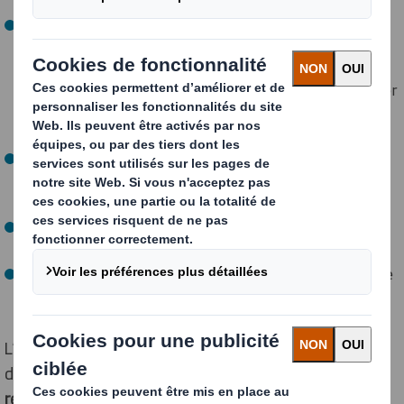
Une conférence suivie d'un temps d'échange, avec
Thibault Laumonier (PDG de DS Smith Packaging
France), Franck Croisier (Directeur des Ressources
Humaines), Rémy Botalla-Gambetta, Frédéric Levannier
(Responsable du Bureau d'étude), et Emmanuel Alriq
(Directeur du site de Sud-Est).
Une visite de l'usine, guidée par des salariés du site et
ponctuée de stands en carton créés par le bureau
d’étude pour l’occasion
Un déjeuner, qui fut également l'opportunité de
continuer à répondre aux questions des étudiants.
La première partie du Hack'Carton, qui s'est poursuivi le
lendemain dans les locaux de Pagora.
L’Hack’Carton avait pour sujet cette année, le
développement d’une
torche olympique durable,
réutilisable et recyclable, avec pour objectif zéro