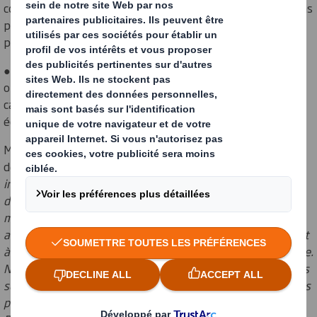
conservation des produits en fournissant des informations
précises sur la fraîcheur et les dates de péremption, ce qui
permet de lutter contre le gaspillage.
● Efficacité du transport : En permettant une meilleure
optimisation des chargements, en réduisant l'empreinte
carbone associée à l'expédition et en contribuant
également à réduire les coûts opérationnels.
Magnus Renman, directeur R&D du Groupe DS Smith, a
déclaré : "
L'emballage en c
arton ondulé et les technologies
intelligentes ont un énorme potentiel de réduction des
d
échets tout au long de la chaîne d'approvisionnement,
mais nous ne sommes pas encore to
ut à fait au point. Nous
avons besoin de solutions plus intelligentes qui s'attaquent
à l'i
nefficacité, aux coûts et, surtout, aux émissions carbone.
Nous sommes ravis de relever ce d
éfi avec BeFC grâce à des
solutions innovantes et circulaires conçues pour réduire les
p
ertes et améliorer la durabilité. Grâce à la technologie de