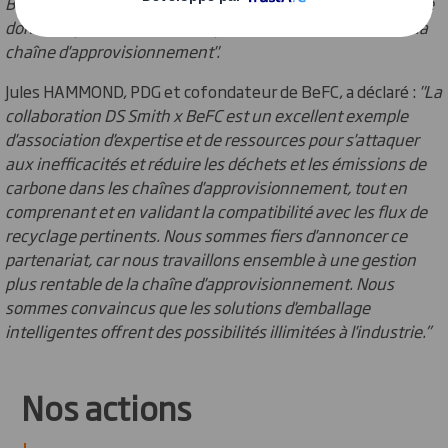
BeFC, nous sommes déterminés à
révolutionner la manière
dont chaque industrie s'attaque au fléau des déchets de la
chaîne
d'approvisionnement".
Jules HAMMOND, PDG et cofondateur de BeFC, a déclaré :
"La
collaboration DS Smith x B
eFC est un excellent exemple
d'association d'expertise et de ressources pour s'attaquer
a
ux inefficacités et réduire les déchets et les émissions de
carbone dans les chaînes d
'approvisionnement, tout en
comprenant et en validant la compatibilité avec les flux de
re
cyclage pertinents. Nous sommes fiers d'annoncer ce
partenariat, car nous travaillons e
nsemble à une gestion
plus rentable de la chaîne d'approvisionnement. Nous
sommes c
onvaincus que les solutions d'emballage
intelligentes offrent des possibilités illimitées à l
'industrie.”
Nos actions