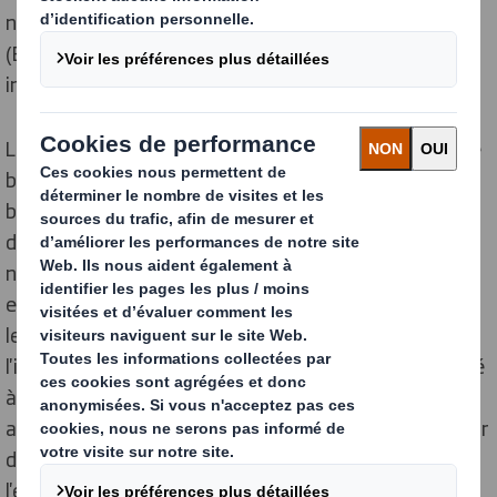
nouveau partenariat avec Bioenzymatic Fuel Cells
(BeFC), pionnier dans le développement d'étiquettes
intelligentes entièrement recyclables.
La start-up française BeFC a été créée en 2020 dans le
but de remplacer les piles traditionnelles par des
biopiles. Depuis, BeFC a progressé dans le
développement de solutions imprimées
numériquement, qui sont performantes et
entièrement recyclables. La participation de DS Smith,
leader de l'emballage durable, s'inscrit dans le cadre de
l'investissement de 100 millions de livres sterling dédié
à la R&D et l'innovation annoncée en 2021 pour
accélérer la recherche dans l'économie circulaire et offrir
des emballages ayant moins d'impact sur
l'environnement.