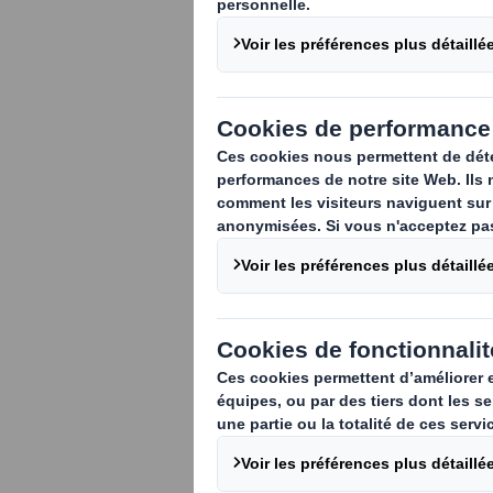
Boostez vos ve
grâce à des pr
types de displ
PLV Displays, e
besoins spécif
Les displays en mag
mettre en valeur le
stratégiques pour b