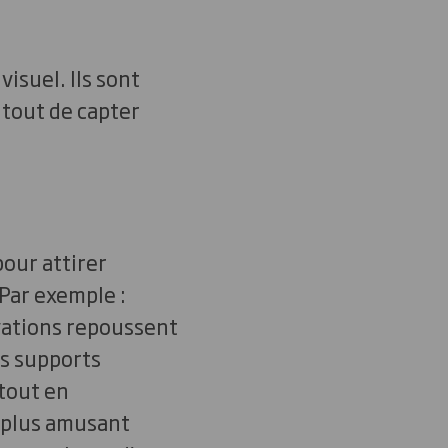
isuel. Ils sont
t tout de capter
pour attirer
. Par exemple :
ovations repoussent
es supports
 tout en
, plus amusant