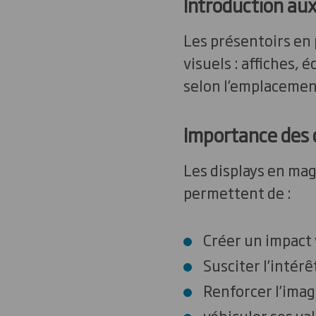
Introduction aux
Les présentoirs en 
visuels : affiches,
selon l’emplacement
Importance des 
Les displays en mag
permettent de :
Créer un impact v
Susciter l’intérêt
Renforcer l’imag
véhiculer ses val