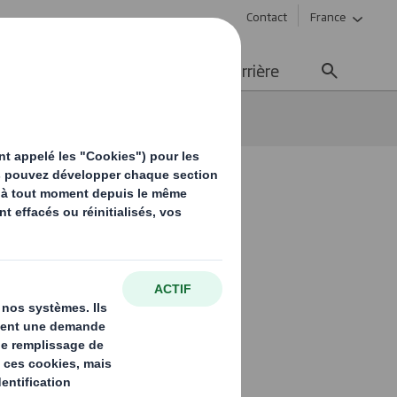
Contact
France
ement durable
Média
Carrière
gasin ? [Guide complet]
s de
omplet]