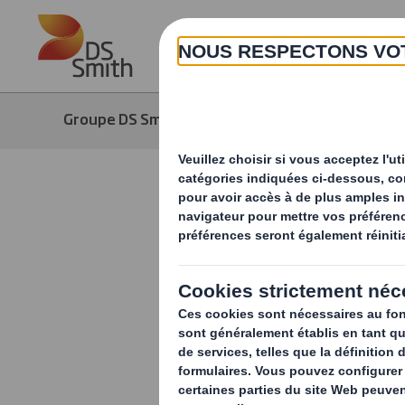
Skip to main content
Groupe DS Smith
Média
Actuali
Quels sont
display en