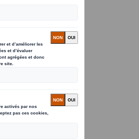
votre marque
s différents
s aux créatifs
 fonction de vos
on des clients,
tent des outils
 marque. Découvrez,