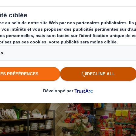
et, les divers types de
display en magasin
, leu
 selon vos besoins spécifiques.