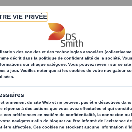
A propos
Produits & Services
Développ
tés
Quels sont les différents types de display en ma
 les différents type
 magasin ? [Guide c