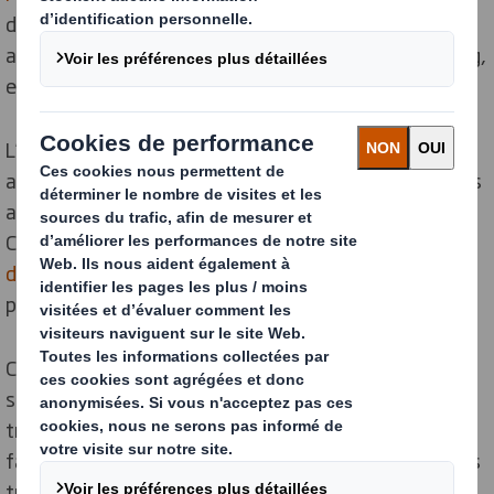
de vente, activation shopper, street marketing,
agencement, déploiement d’un concept merchandising,
etc.
L’écoconception et la créativité font partis des valeurs
ajoutées que DS Smith apporte à ses clients afin de les
aider à se différencier et à stimuler leurs ventes.
Cette conception réalisée par l'un de nos
bureaux
d'études
pour notre client
Mattel France
en est une
parfaite illustration.
Conçue à plus de 99% de carton et d’un miroir, la
structure est aisément recyclable : les équipes ont
travaillé sur la séparabilité des éléments afin de
faciliter la gestion de la fin de vie de la
PLV
. Les volumes
transportés ont été considérablement réduits.