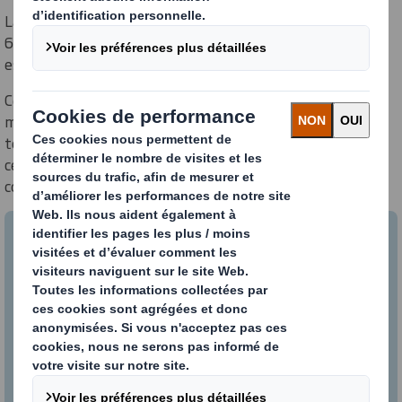
La collecte de toutes les équipes participantes s'élève à 12
625 euros, qui sera dédiée à l'achat d'outils de prévention
essentiels.
Ce fut l'occasion pour les participants de partager un
moment de joie et solidarité pendant 24heures.
Merci à
tous les participants et donateurs qui ont contribué à
cette cause importante. Ensemble, continuons de lutter
contre le cancer. 🤝
DS Smith partenaire de la Fondation
GoodPlanet
DS Smith continue son engagement en faveur
de l'environnement et devient partenaire de la
Fondation GoodPlanet pour une durée de 3 ans.