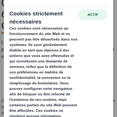
Contoire-Hamel engagé
dans la lutte contre le
cancer !
La team DS Smith Packaging de Contoire-Hamel a
participé au "Relais pour la Vie de la Somme" le 13 et 14
mai à Amiens au profit de la Ligue contre le Cancer.
227,5 km ont été parcourus et 2 712 euros récoltés, ce qui a
permis à l’équipe de remporter le trophée de meilleur
donateur.