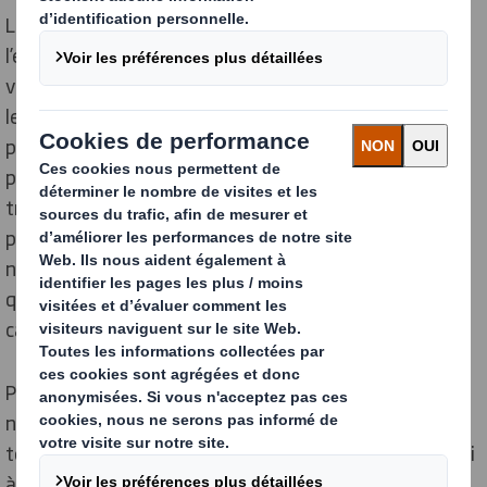
Le carton est utilisé comme ressource essentielle pour
l’emballage dans de nombreux secteurs tels que la
vente au détail, la fabrication, l’impression et l’édition,
les papeteries, l’automobile, le secteur public et les
produits pharmaceutiques. Le carton est
principalement utilisé à trois fins : Emballage de
transport, emballage en rayon et emballage de
produits. L’emballage des produits arrive souvent dans
nos maisons, par exemple lorsque vous achetez
quelque chose en magasin ou en ligne. Une fois le
carton utilisé, il est prêt à être collecté et recyclé.
Pour transformer les caisses en nouveaux emballages,
nous devons nous assurer que le carton soit séparé de
tous les autres matériaux. C’est ce que l’on appelle le tri
à la source, pour maintenir le matériau propre et