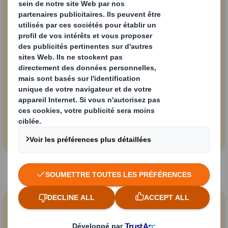
Lorsque le carton est
mélangé à d’autres
matériaux, jusqu’à 20 % du
volume peut être
inutilisable !