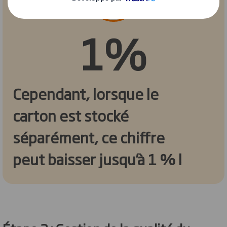
1%
Cependant, lorsque le
carton est stocké
séparément, ce chiffre
peut baisser jusqu’à 1 % !