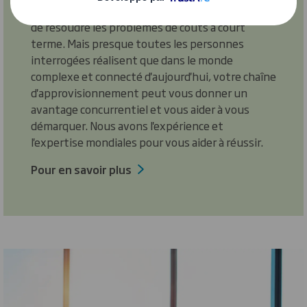
dans leurs stratégies d'emballage et contraints
de résoudre les problèmes de coûts à court
terme. Mais presque toutes les personnes
interrogées réalisent que dans le monde
complexe et connecté d'aujourd'hui, votre chaîne
d'approvisionnement peut vous donner un
avantage concurrentiel et vous aider à vous
démarquer. Nous avons l'expérience et
l'expertise mondiales pour vous aider à réussir.
Pour en savoir plus