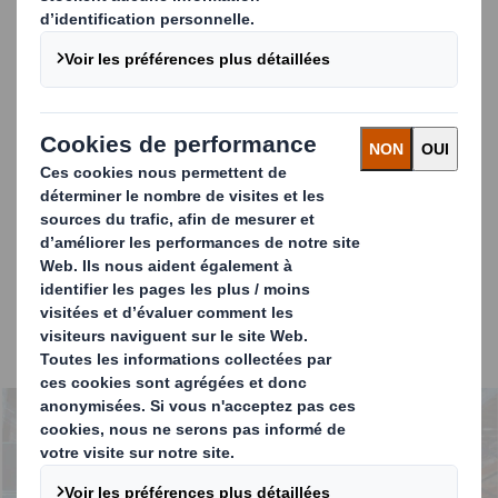
Que font les entreprises aujourd'hui et que prévoient-
elles de faire pour améliorer l'efficacité de la Supply Chain,
intégrer la durabilité et créer des partenariats plus
importants dans l'ensemble de la chaîne de valeur ?
Nos recherches montrent que les entreprises sont
gênées par des approches
cloisonnées de
l'approvisionnement en emballages et par
une
focalisation à court terme sur les coûts
. Bien qu'elles
soient nombreuses à reconnaître qu'un emballage
optimisé peut avoir des effets positifs sur l'ensemble de
la chaîne d'approvisionnement, et qu'à grande échelle,
cela peut représenter des gains d'efficacité significatifs
(en termes de coûts et d'environnement).
Carousel. Use previous and next buttons to move betwe