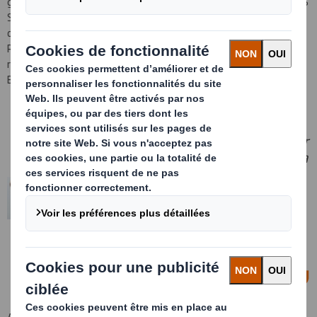
général de la division Paper en Europe. Rogier Gerritsen a rejoint DS
Smith en 2012, lorsque la société a acquis SCA Packaging. Il a
depuis occupé des postes de direction dans les divisions Paper et
Recycling, dont celui de directeur du cluster Paper North et, plus
récemment, celui de directeur général pour la division Recycling
Europe.
Il est essentiel que nos activités papier
et recyclage fonctionnent main dans la
main et je suis impatient de rejoindre
la division Paper pour soutenir notre
portefeuille d’usines en Europe, dans
une période où la demande de
solutions d’emballage durables à base
de fibres augmente.
— Rogier Gerritsen, directeur général de la division
Paper
Au cours de sa carrière chez DS Smith, il a accumulé une somme de