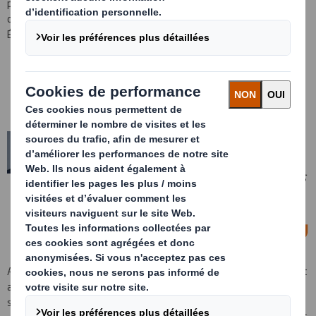
passé la majeure partie de sa carrière à des postes importants
dans le développement des activités sur plusieurs marchés aux
États-Unis et en Europe.
DS Smith est dans une position unique
pour façonner le secteur et mener la
transition vers l’économie circulaire.
C’est une période très passionnante
pour rejoindre l’entreprise et je me
réjouis à l’idée de continuer à aider nos
clients à atteindre leurs objectifs en
matière de développement durable.
— Michael Orye, directeur général de la division
Recycling
Alors que M. Orye rejoint l’entreprise, Rogier Gerritsen, qui occupait
auparavant le poste de directeur général de la division Recycling,
se concentrera désormais sur son nouveau poste de directeur