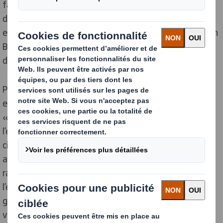
favoriser l’échange de connaissances et le transfert
d’informations dans tous ces domaines auprès des
entreprises de la chaine du e-commerce. » précise Yann
Blanc, Directeur Commercial, Marketing et Innovation
de DS Smith Packaging France.
Précurseur pour la réduction du vide dans les
emballages avec son étude référence intitulée
« L’économie de l’espace vide », porte d’entrée à
l’économe circulaire avec ses principes de conception
circulaire et son outil « éco-score circulaire », novateur
avec ses technologies d’emballages connectés et de
rationalisation d’emballages, DS Smith dispose de
l’expertise et du savoir-faire pour aider les petites et
grandes sociétés du e-commerce à stimuler leurs
ventes, réduire leurs coûts, limiter leurs risques et