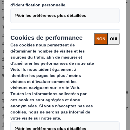
compte plus de 600 entreprises membres acteurs du e-
commerce et permet de faire avancer les métiers du
digital, d’apporter de nombreuses informations sur le
marché et de trouver des solutions adaptées aux
entreprises. En tant que lieu d’échange, d’information
et de partage de l’expertise et de la connaissance sur
les métiers du e-commerce, la Fevad accueille à la fois
des entreprises de vente à distance (membres) et des
prestataires de service pour le e-commerce (membres
associés).
« Avec la croissance rapide de la vente au détail en ligne
qui crée de nouvelles attentes en matière
d'emballages, de promotion des marques, de protection
des produits et de contribution à l'efficacité de la
distribution, ce partenariat permettra à DS Smith de