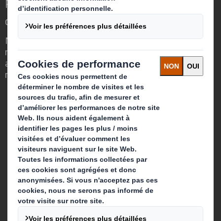
Repenser l’emballage pour un monde qui
change
Nous faisons la différence parce que
nous avons su voir en quoi l'emballage
avait un rôle important à jouer dans le
monde qui nous entoure.
Qui sommes-nous ?
A propos
Investisseurs
Développement durable
Actualité
Carrière