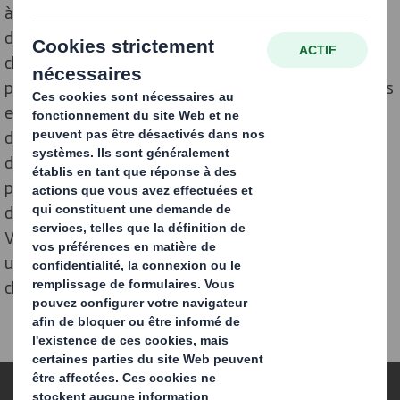
à durée indéterminée (CDI), possède sa propre station
d'épuration, bientôt sa
chaudière écologique, et récupère le carton pour en
produire de nouveaux. Cette année, cinq ruches peintes
en orange - la couleur de DS Smith - et ornées de
drapeaux - dont celui du Royaume-Uni, son pays
d'origine - ont été installées sur les hauteurs du site
picard. Une nouvelle pierre à l'édifice de la conservation
de la planète bleue a été apportée cet automne.
Virginie Depuydt, assistante de direction, a contacté
une dizaine d'écoles du secteur pour prendre part à un
challenge. Pour en savoir plus...