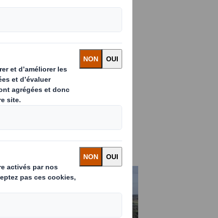
e papeterie de
usées en
ranchir une
s de réduction