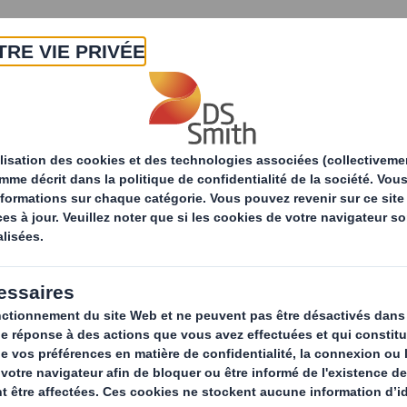
A propos
Produits & Services
Développ
tés
Investir dans une énergie plus écologique et une
ans une énergie plu
 et une eau plus pr