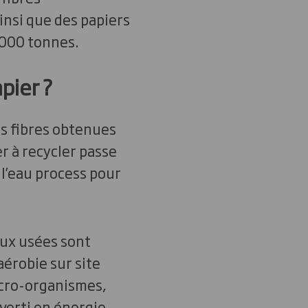
insi que des papiers
,000 tonnes.
pier ?
s fibres obtenues
r à recycler passe
 l’eau process pour
aux usées sont
aérobie sur site
icro-organismes,
verti en énergie