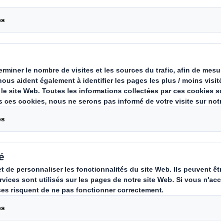
esti 7,5 millions d’euros dans notr
ansformer davantage de nos eaux 
rer la qualité de l’eau rejetée et f
 vers la réalisation de nos objectif