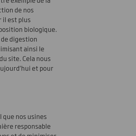
ction de nos
il est plus
position biologique.
 de digestion
imisant ainsi le
u site. Cela nous
aujourd’hui et pour
l que nos usines
nière responsable
ives et de minimiser