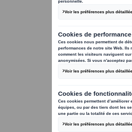
Nous avons inv
Rouen pour tr
énergie, amélio
nouvelle étape
du carbone.