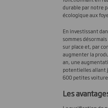
durable par notre pa
écologique aux foye
En investissant dan
sommes désormais e
sur place et, par c
augmenter la produ
an, une augmentati
potentielles allant 
600 petites voiture
Les avantages
La purification de 