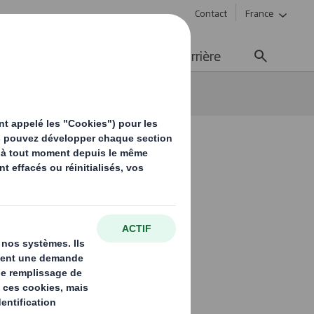
Contact
France
ement durable
Média
Carrière
 eau plus propre
s
opre