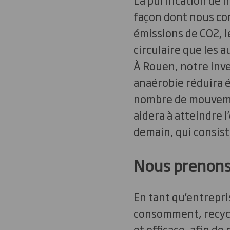
façon dont nous con
émissions de CO2, le
circulaire que les 
À Rouen, notre inv
anaérobie réduira é
nombre de mouvement
aidera à atteindre l
demain, qui consist
Nous prenons 
En tant qu’entrepri
consomment, recycle
et efficace, afin d