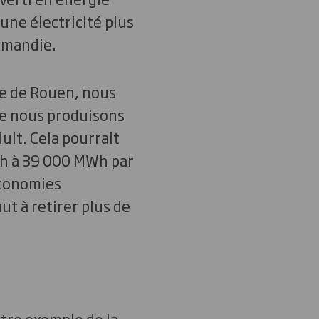
 une électricité plus
ormandie.
ie de Rouen, nous
e nous produisons
uit. Cela pourrait
Wh à 39 000 MWh par
économies
ut à retirer plus de
utre exemple de la