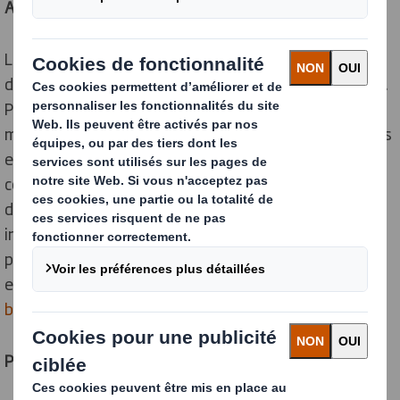
Aie confiance…
La technologie blockchain s’est affranchie du seul
domaine monétaire pour investir de nouveaux champs.
Parmi ceux-là, le secteur agro-alimentaire y voit une
manière efficace de renforcer la traçabilité des produits
et d’accélérer l’identification des sources de
contamination : chaque acteur de la chaîne
d’approvisionnement indique, pour chaque lot, les
informations de traçabilité le concernant. Suivre son
produit « du champ à l’assiette », voici ce que propose
en substance Carrefour, initiateur de la
« première
blockchain alimentaire d’Europe »
.
Poulet fliqué