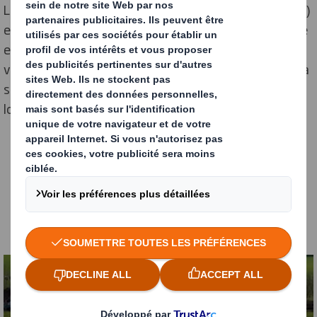
Les essences choisies (frêne, noisetier, mûrier, noyer…)
enrichissent les sols et sont valorisées en bois d’œuvre
et fourrage. Leur ferme est ouverte au public via des
visites pédagogiques, et ils militent activement pour la
souveraineté alimentaire dans les réseaux agricoles
locaux.
Autres projets
Découvrez nos autres projets
d'agroforesterie