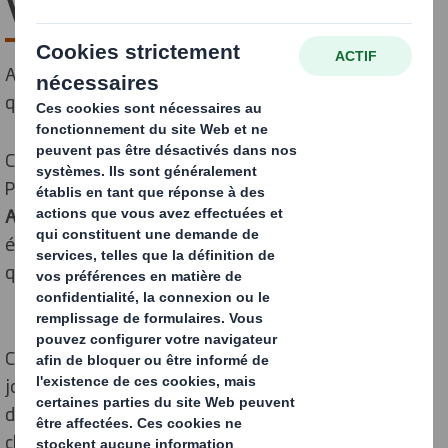
Velin
Agir concrètement pour la planète, sur le terrain et au
quotidien
Collaboratrice de
DS Smith Velin depuis 15 ans
, Marina
Pierre s’est engagée naturellement comme
Ambassadrice RSE
, portée par la volonté de faire
évoluer les pratiques, aussi bien au sein de l’entreprise
que sur son territoire.
Convaincue que les enjeux environnementaux se
jouent à tous les niveaux, Marina a souhaité s’investir
dans une démarche utile, concrète et collective, où
chacun peut contribuer à son échelle.