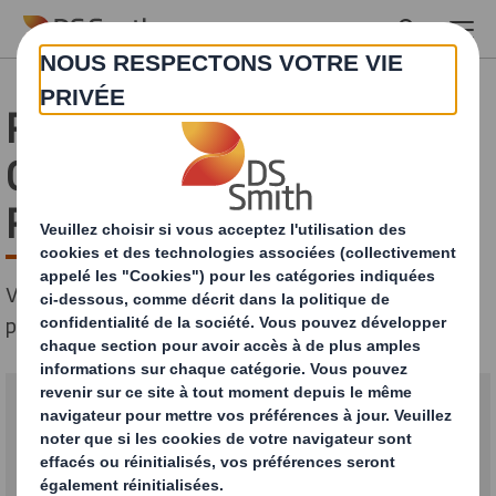
Skip to main content
Parlez à nos équipes
Carrière, RH et
Recrutement
Veuillez remplir le formulaire ci-dessous afin que nous
puissions vous aider.
Adresse :
DS Smith Packaging France
Tour Initiale
1 Terrasse Bellini