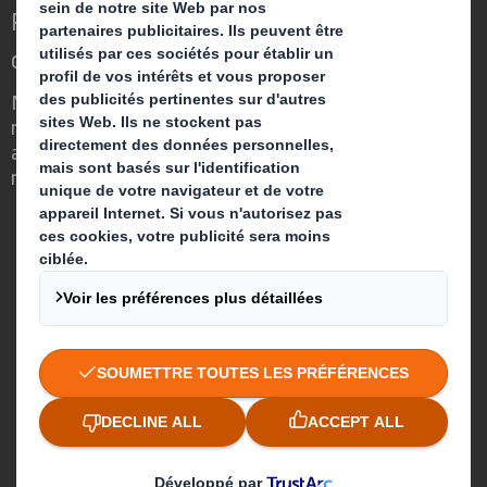
Repenser l’emballage pour un monde qui
change
Nous faisons la différence parce que
nous avons su voir en quoi l'emballage
avait un rôle important à jouer dans le
monde qui nous entoure.
Qui sommes-nous ?
A propos
Investisseurs
Développement durable
Actualité
Carrière