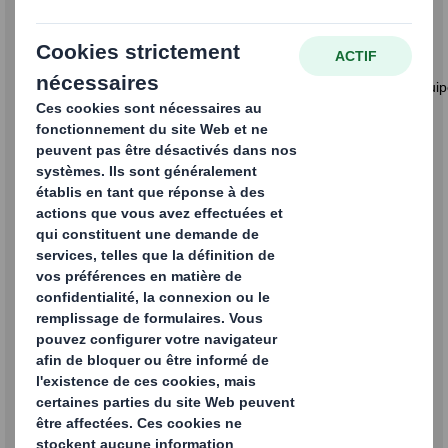
92800 Puteaux
France
Formulaire de demande d'emploi
Remplissez le formulaire ci-dessous et un membre de notre équi
contactera sous peu.
Merci !
Prénom
Nom
Email
Numéro de téléphone