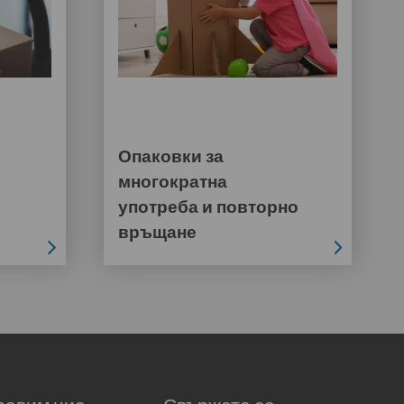
Опаковки за
многократна
употреба и повторно
връщане
равим ние
Свържете се