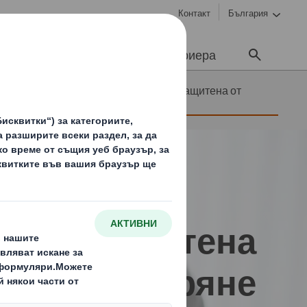
Контакт
България
Устойчивост
Медии
Кариера
нес и
Опаковка, защитена от
я
отваряне
овка, защитена
от отваряне