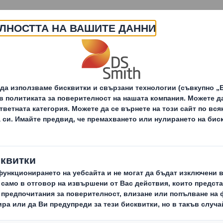
За нас
Продукти и услуги
Опаковъчни
Онлайн биз
Пазари
решения
дистрибуци
Опак