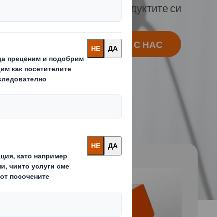
Защитете продуктите си
ВРЪЗКА С НАС
 and next buttons to move between slides. Only the cu