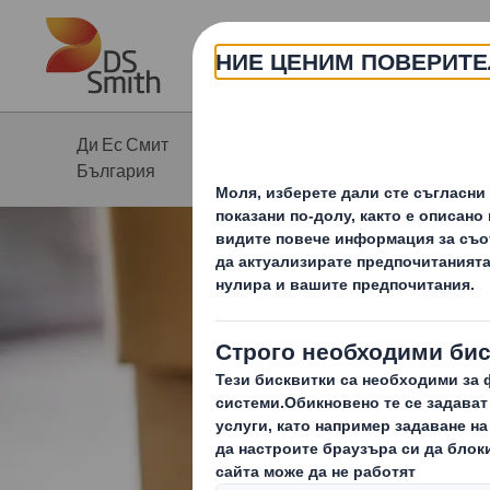
Skip to main content
Ди Ес Смит
Продукти и
България
услуги