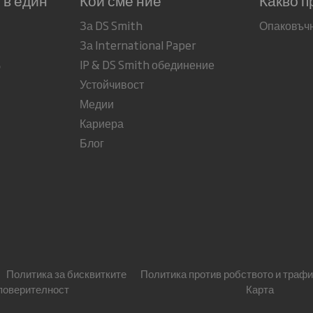
За DS Smith
Опаковъч
За International Paper
IP & DS Smith обединение
о
Устойчивост
Медии
Кариера
Блог
Политика за бисквитките
Политика против робството и трафи
 поверителност
Карта