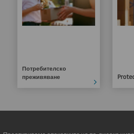
Потребителско
преживяване
Protec
Преоткриваме опаковките на по-високо ниво