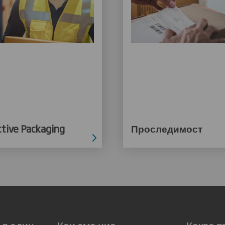
tive Packaging
Проследимост
 в един
Кои сме ние
Какво п