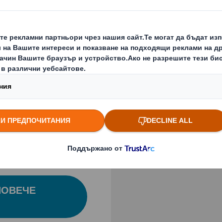
ат допълнителна
Previous slide
или чупливи
дават потребителя
и повреда, които
ение или
Кликнете, за да отвори
опасност и
ителите ви във
ПОВЕЧЕ