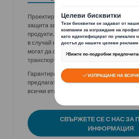
Проектираме опаковки, които гарантир
защита за продукти с висока стойност 
продукти. Този тип опаковки предупреж
в случай на нарушаване на целостта ил
могат да се случат по време на съхран
транспортиране.
Гарантираме, че продуктите ви са в без
предлагат комфорт и защита на потреб
всички етапи на транспортирането.
СВЪРЖЕТЕ СЕ С НАС ЗА 
ИНФОРМАЦИЯ