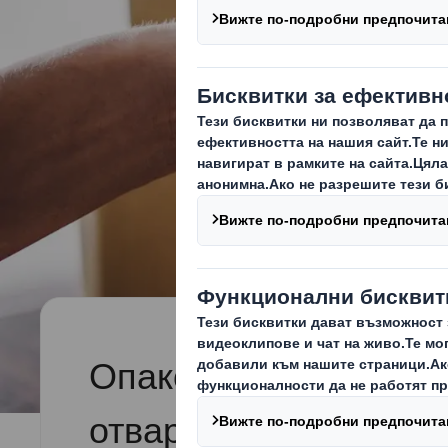
Опаковка, защитена 
отваряне