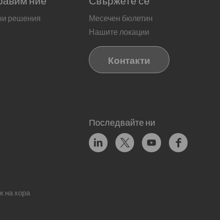
ни решения
Месечен бюлетин
Нашите локации
Контакти
Последвайте ни
к на хора