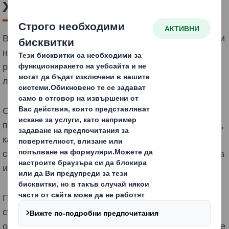
хигиена
В тясно сътрудничеството с дистрибуторите на стоки
на дребно непрекъснато разработваме нови
решения за опаковане за сектора на стоки за бита и
лична хигиена.
Открийте нашите готови транспортни опаковки за
продажба на дребно и продукти за търговски обекти,
както и другите ни контейнери, които отговарят на
специфичните изисквания на пазара за стоки за бита
и лична хигиена.
През последните години пазарът силно се
съсредоточи върху потребността от функционални
опаковки. Изключително е важно тези продукти да се