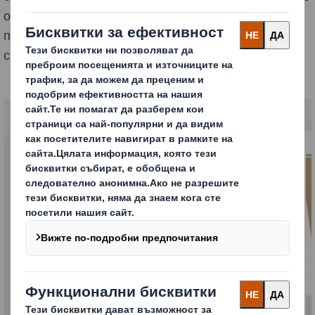
открояват в безкрайното разнообразие от аромати,
приложения и цели. Това налага потребност от
създаване на модулни и иновативни опаковки.