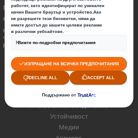
Преоткриваме опаковките на по-високо
ниво в един променящ се свят
Ние сме различни, защото осъзнаваме,
че опаковките могат да играят важна
роля в света около нас.
Кои сме ние
За DS Smith
За International Paper
IP & DS Smith обединение
Устойчивост
Медии
Кариера