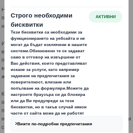
Независимо дали има търсене на съществуващи
продукти или става дума за нови продукти,
надеждната доставка е от решаващо значение.
Използването на функции като слой за защита от
електростатичен разряд и защитни материали
позволява разработването на иновативни дизайни,
които да подпомагат тези продукти през целия им
жизнен цикъл.
Комбинацията от опаковъчни материали често
осигурява идеалното решение, което дава на
продуктите необходимата защита. За предпазване
на доставките нашите опаковки и техните материали
се подлагат на редица тестове за ефективност.