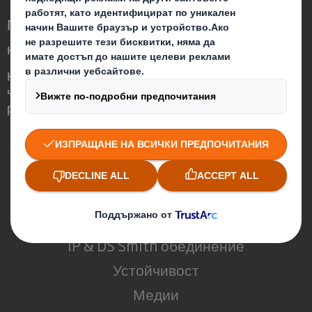
Преоткриваме опаковките на по-високо
ниво в един променящ се свят
Ние сме различни, защото осъзнаваме,
че опаковките могат да играят важна
роля в света около нас.
Кои сме ние
За DS Smith
За International Paper
IP & DS Smith обединение
Устойчивост
Медии