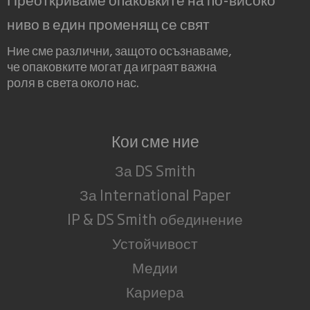
ниво в един променящ се свят
Ние сме различни, защото осъзнаваме,
че опаковките могат да играят важна
роля в света около нас.
Кои сме ние
За DS Smith
За International Paper
IP & DS Smith обединение
Устойчивост
Медии
Кариера