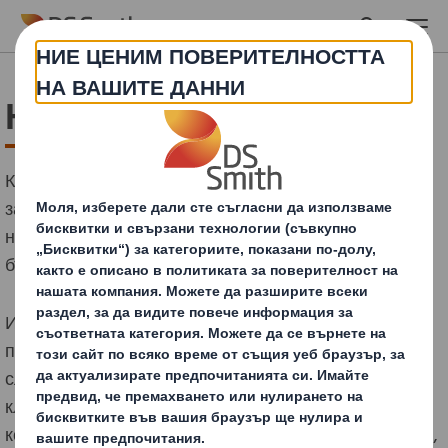
Skip to main content
Нашето обещание
Концентрираме се върху нуждите на Вашия бизнес,
за да Ви помогнем да увеличите продажбите си, да
намалите разходите, да минимизирате риска и да
бъдете устойчиви
Използвайки уникалния
®,
подход PackRight
висококвалифицираните ни
служители работят в тясно сътрудничество с
клиентите, за да намерят опаковъчни решения,
които дават реални резултати – ръст на продажбите,