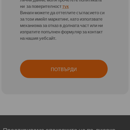
ни за поверителност
тук
Винаги можете да оттеглите съгласието си
за този имейл маркетинг, като използвате
механизма за отказ в долната част или ни
изпратите попълнен формуляр за контакт
на нашия уебсайт.
ПОТВЪРДИ
Преоткриваме опаковките на по-високо