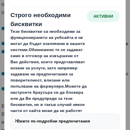
по-ниски разходи и устойчива дейност. Обикновено
постигаме това, като:
Отчитаме по какъв начин
опаковката подкрепя
маркетинга и комуникацията с потребителите
Защитаваме продуктите и намаляваме отпадъците
Оптимизираме използваното пространство в
опаковката
, мястото за съхранение и
разпространението
Реагираме адекватно на промените и се съобразяваме
с
бъдещите изисквания
Концентрираме се върху
рециклирането
Без значение дали сме работили само по част от
Вашата верига на снабдяване или по всеки неин
етап,
резултатите от нашата работа са осезаеми
непрекъснато
, всеки път, когато Вашият продукт