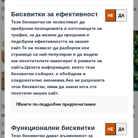
бива опакован. Наричаме това Мислене за цикъла на
снабдяване.
За да
извлечете максимална полза от опаковките
от велпапе
, имате на разположение нашата широка
гама материали, познания за дизайна и техники на
отпечатване в комбинация с нашите постоянно