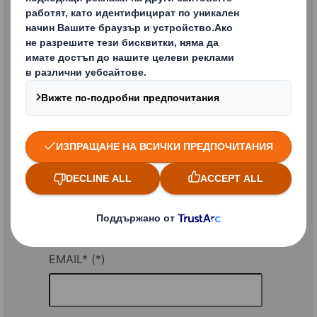
* = Задължително поле
ИМЕ*
ФАМИЛИЯ*
ФИРМА
ИНДУСТРИЯ*
EMAIL*