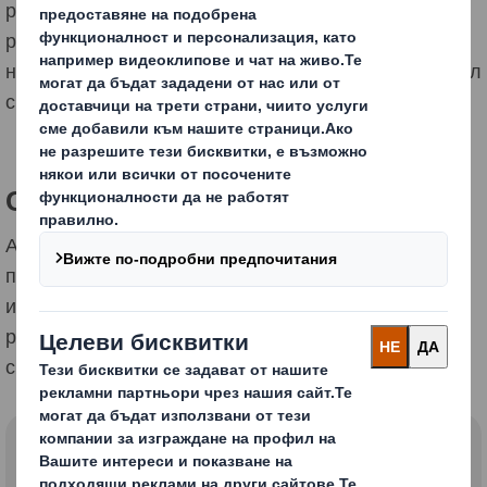
развиващи се иновативни програми. Където и да
развивате дейност, можем да Ви бъдем полезни с
ноу-хау и производствени бази в над 30 страни в цял
свят.
Свържете се с нас!
Ако искате да научите как можем да ви помогнем да
продавате повече, да намалите разходите с
иновативни опаковъчни решения, да управлявате
риска чрез опаковката или как да бъдете устойчиви,
свържете се с нас!
Моля попълнете полетата по-долу