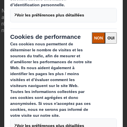
Nous faisons la différence parce que nous
avons su voir en quoi l'emballage avait un
rôle important à jouer dans le monde qui
nous entoure.
Qui sommes-nous ?
A propos
Investisseurs
Développement durable
Actualité
Carrière