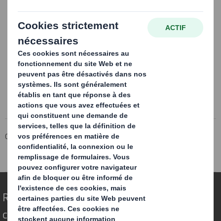
Groupe DS Smith
Média
Appréhender le futur
Scénario 3 - La nouvelle donne asiatique
Scenario 3
Repenser l’emballage pour un monde qui
change