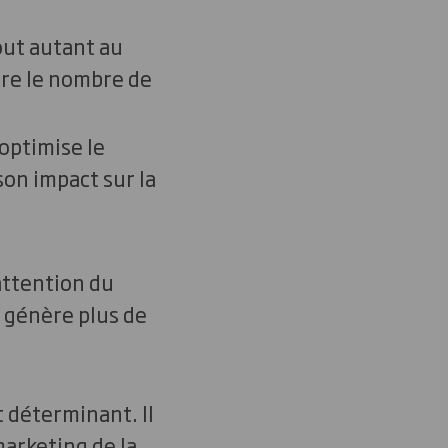
out autant au
ire le nombre de
 optimise le
son impact sur la
’attention du
 génère plus de
t déterminant. Il
arketing de la