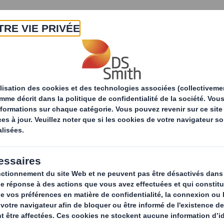
A propos
Produits & Services
Développ
tés
les avantages de l'emballage prêt à vendre et ses
ges de l’emballage 
s fonctions et usag