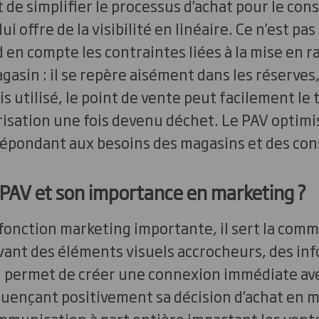
t de simplifier le processus d’achat pour le co
lui offre de la visibilité en linéaire. Ce n’est pas
 en compte les contraintes liées à la mise en rayo
asin : il se repère aisément dans les réserves, 
s utilisé, le point de vente peut facilement le tr
risation une fois devenu déchet. Le PAV optimise
 répondant aux besoins des magasins et des c
 PAV et son importance en marketing ?
onction marketing importante, il sert la comm
vant des éléments visuels accrocheurs, des in
 Il permet de créer une connexion immédiate ave
uençant positivement sa décision d’achat en m
mmunication à part entière impactant les vente