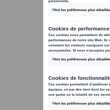
Découvrez l'un
(PAV), une str
la simple fonc
exemples concr
différentes ca
les ventes et l