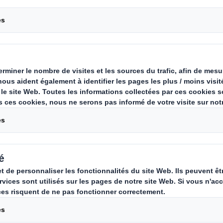
ivers captivant de l'emballage prêt
atégie marketing incontournable q
tion de protection des produits. Ex
ets d'utilisation en magasin, com
tégories de PAV (SRP et RRP) et leu
'expérience client.