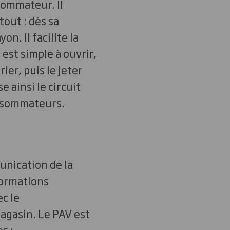
nsommateur. Il
 tout : dès sa
n. Il facilite la
est simple à ouvrir,
ier, puis le jeter
 ainsi le circuit
onsommateurs.
unication de la
formations
c le
agasin. Le PAV est
s :