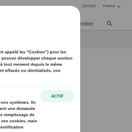
Contact
France
ement durable
Média
Carrière
 fonctions et usages
prêt à
es