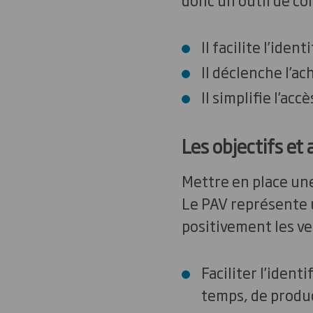
Il facilite l’iden
Il déclenche l’ac
Il simplifie l’ac
Les objectifs et
Mettre en place un
Le PAV représente u
positivement les ve
Faciliter l’iden
temps, de produc