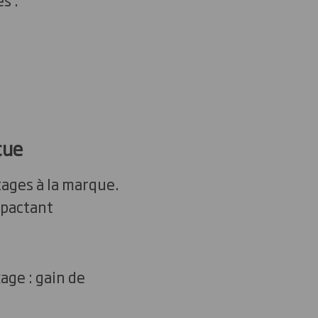
çue
ages à la marque.
mpactant
age : gain de