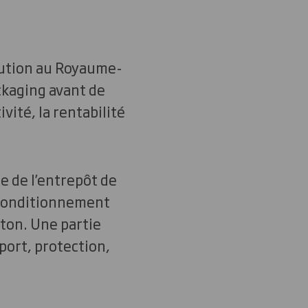
ibution au Royaume-
ackaging avant de
vité, la rentabilité
e de l’entrepôt de
e conditionnement
rton. Une partie
sport, protection,