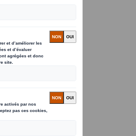
 à vendre
ui transcende
plorez des
prenez les
r impact sur