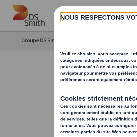
Skip to main content
Groupe DS Smith
Média
Actuali
Les avanta
vendre, se