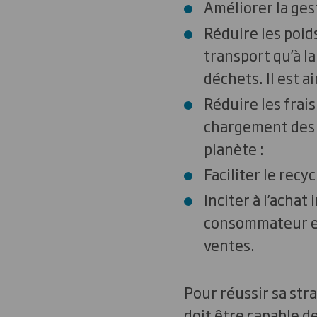
Améliorer la ges
Réduire les poid
transport qu’à l
déchets. Il est 
Réduire les frais
chargement des l
planète :
Faciliter le recyc
Inciter à l’achat
consommateur en
ventes.
Pour réussir sa stra
doit être capable d