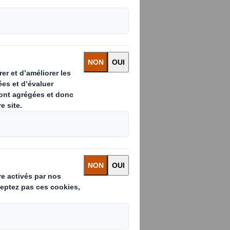
n de produits.
au long du
de vie utile. En
phase de
consommation
ent la
tion de