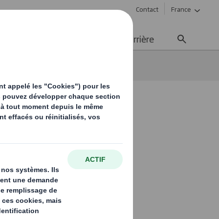
Contact
France
ement durable
Média
Carrière
dance ?
orado ou