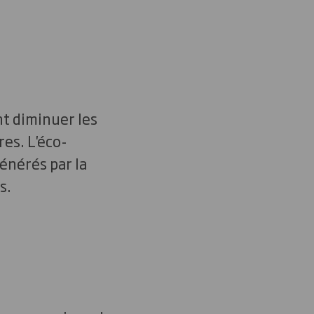
nt diminuer les
es. L'éco-
énérés par la
s.