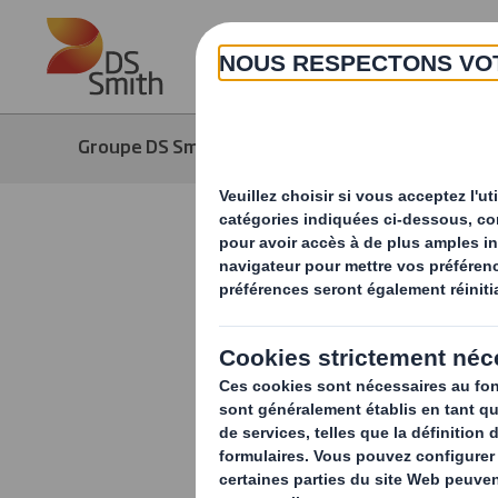
Skip to main content
Groupe DS Smith
Média
Actuali
L'éco-conc
simple ten