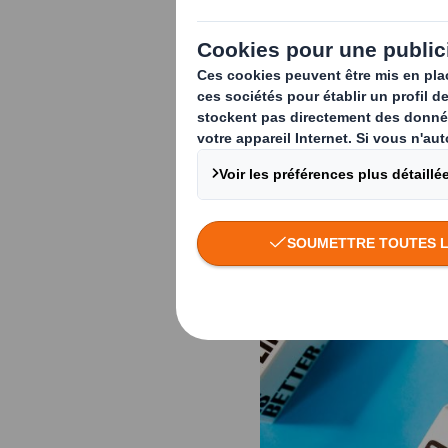
L'éco-conception p
entreprises, comme 
de marque.