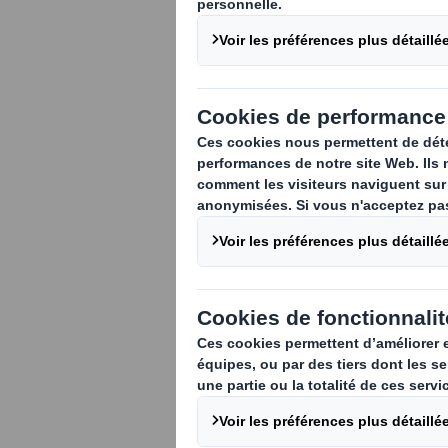
L'éco-concept
Elle vise à ré
cycle de vie d'
intégrant des
conception, l
d'énergie et d
production de 
l'environneme