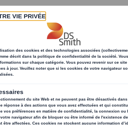
A propos
Produits & Services
Développ
tés
L'éco-conception : nouvel eldorado ou simple ten
eption : nouvel eld
dance ?