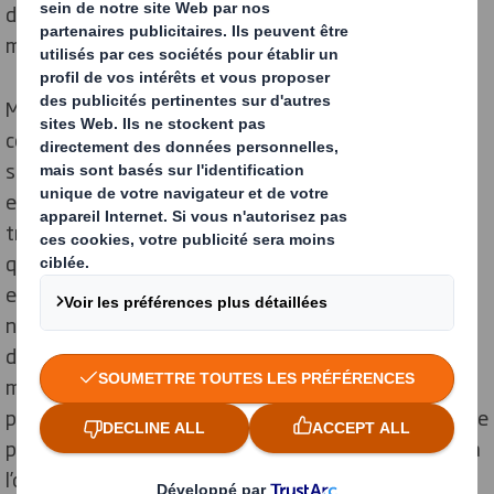
de DS Smith, entreprise experte de l’emballage dans le
monde.
Morocco Gold et DS Smith ont travaillé en étroite
collaboration pour concevoir une solution d'emballage
sur mesure, spécialement conçue pour répondre aux
exigences des ventes sur Internet. « Nous avons été
très impressionnés par les recherches approfondies
que les équipes DS Smith ont menées pour concilier les
exigences logistiques de la vente en ligne, y compris le
nombre de manipulations que subissent les produits
dans le cycle de vie du e-commerce (jusqu'à 50
manipulations), les attentes des clients lorsque les
produits sont livrés et la possibilité d'utiliser l'emballage
pour améliorer l'expérience des clients – l’effet waouh à
l’ouverture du colis