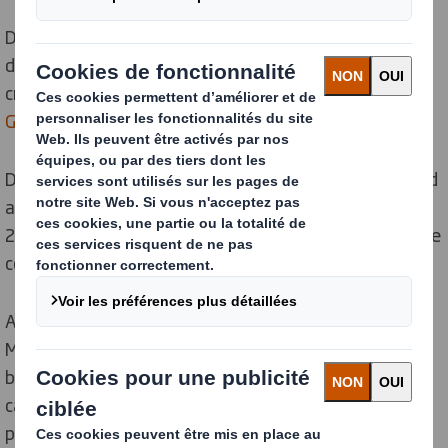
Durant ces deux dernières années, beaucoup
d’entreprises ont connu des forts challenges suite à la
crise sanitaire de la Covid-19. Pourtant, pour
Morocco
Gold Extra Virgin Olive Oil
c’est plutôt l’inverse.
Durant la période 2020/2021, l’entreprise Morocco Gold
a vu ses commandes quadruplées. Sur la période
2021/2022, la croissance reste constante avec 36% de
commandes passées par une clientèle régulière.
Au vu du succès, la décision de proposer le produit
Morocco Gold en vente sur
internet
s’est avérée être la
bonne. Morocco Gold admet qu’elle n’aurait pas pu être
capable d’atteindre ce succès sans le soutien de leurs
partenaires stratégiques clés, notamment sans celui