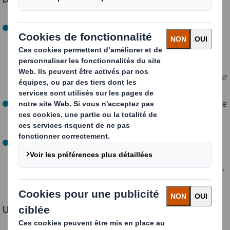
L’accélération des investissements dans le
développement de nouveaux matériaux, notamment
de nouveaux emballages translucides entièrement
recyclables pour remplacer les films plastiques dans les
emballages alimentaires, et de nouvelles recherches sur
les fibres naturelles alternatives.
Le développement de technologies barrières, telles que
le récent projet pilote « Touchguard », un revêtement
d'emballage résistant aux virus.
La science appliquée aux fibres : une analyse
approfondie des différentes fibres de papier et de
carton ondulé recyclées afin d'optimiser leur résistance,
leur résilience et leurs propriétés recyclables.
Une réduction des déchets accrue