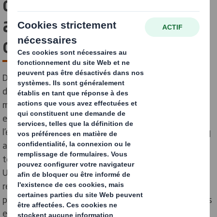
dépenses de R&D et
accélère sa stratégie de
circularité
DS Smith, l'un des leaders dans la fabrication
d'emballages en carton ondulé, investit plus de 115
millions d’euros dans son nouveau programme de R&D
et d'innovation pour accélérer ses efforts en faveur de
l’économie circulaire. Ce nouvel investissement sur cinq
ans comprend la création d'un nouveau centre
technologique à la pointe de l’innovation au Royaume-
Uni, le développement de nouveaux matériaux pour
remplacer les plastiques à usage unique et un projet
pilote pour mesurer le nombre de G d’un impact dans les
emballages e-commerce.