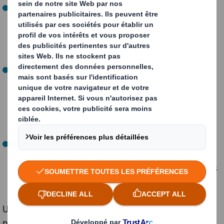
L’analyse en conditions réelles des chaînes
d'approvisionnement de livraisons e-commerce, y
compris la mesure de l'impact de la force
gravitationnelle sur les colis en transit, afin d'éviter les
colis endommagés et réduire le gaspillage.
De nouveaux essais sur le renforcement des fibres de
papier naturelles pour optimiser les matériaux dans la
conception et la fabrication des boîtes. Cette nouvelle
technologie permet de retirer l'excès de fibres de
l'emballage tout en améliorant sa résistance et sa
résilience globales.
700 concepteurs DS Smith formés au design circulaire,
en partenariat avec la Fondation Ellen MacArthur, afin
que tous les clients aient accès à des emballages et des
services circulaires.
Un nouveau centre d'accélération du processus de
prototypage