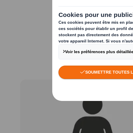
Forte de
plus de 25
s’est engagée com
et partager, tout e
Pour elle, la RSE re
épanouissement pe