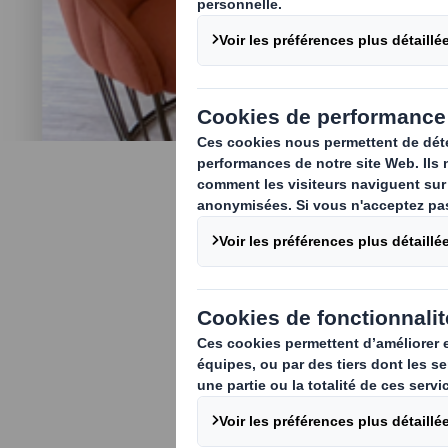
Véronique 
Puteaux
Mettre l’expé