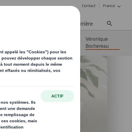
Contact
France
ement durable
Média
Carrière
Les ambassadeurs RSE DS
Véronique
Smith France
Bochereau