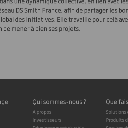
 dans une dynamique collective, en lien avec le
seau DS Smith France, afin de partager les bo
lobal des initiatives. Elle travaille pour celà av
n de mener à bien ses projets.
nge
Qui sommes-nous ?
Que fai
A propos
Solutions 
Investisseurs
Produits d
Développement durable
Services d