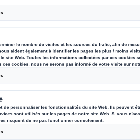
Bochereau : DS Sm
rience au service d’un engagement 