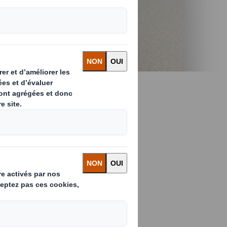
ith
durable