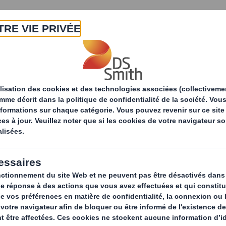
A propos
Produits & Services
Développ
atégie de
Employés et
eloppement durable
Communautés