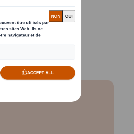
onique Bochereau
 à apprendre, créer
 collective et