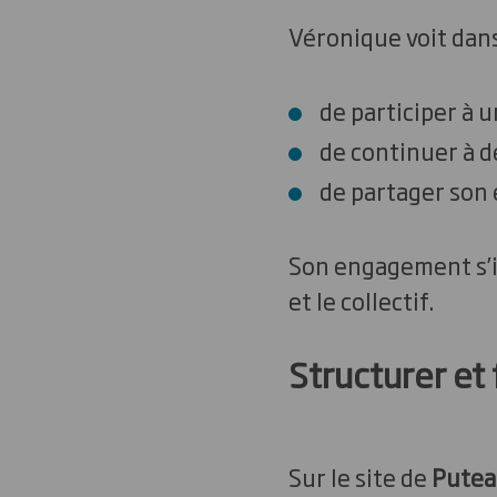
Véronique voit dans
de participer à u
de continuer à d
de partager son 
Son engagement s’i
et le collectif.
Structurer et 
Sur le site de
Putea