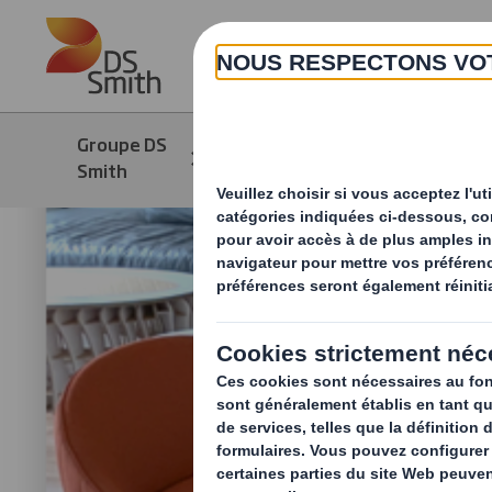
Skip to main content
Groupe DS
Développement
Str
Smith
durable
dév