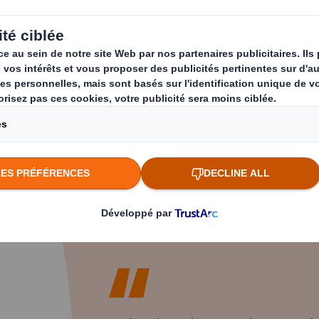
 ans d’expérience chez DS Smith Puteaux
, Vér
me
Ambassadrice RSE
avec l’envie de continuer
n contribuant à un projet porteur de sens.
présente une opportunité unique d’allier utilité
rsonnel.