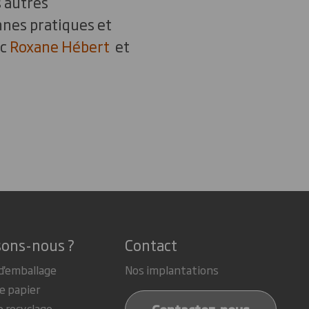
s autres
nnes pratiques et
ec
Roxane Hébert
et
sons-nous ?
Contact
d'emballage
Nos implantations
e papier
e recyclage