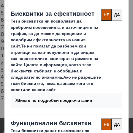
DS Smith Packaging Portugal, S.A.
DS Smith Packaging Romania S.R.L.
DS Smith Packaging d.o.o. Kruševac
DS Smith Turpak Obaly, a.s.
DS Smith Slovenija d.o.o.
DS Smith Packaging Holding S.L.U.
DS Smith Packaging Sweden AB
DS Smith Packaging Switzerland AG
DS Smith Ambalaj A.Ş.
DS Smith (UK) Limited
DS Smith Paper Limited
DS Smith Business Services Limited
DS Smith Recycling UK Limited
DS Smith North America Shared Services, LLC
Преоткриваме опаковките на по-високо