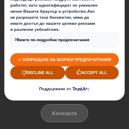
Блог
Какво правим ние
Опаковъчни решения
Свържете се
Месечен бюлетин
Нашите локации
Контакти