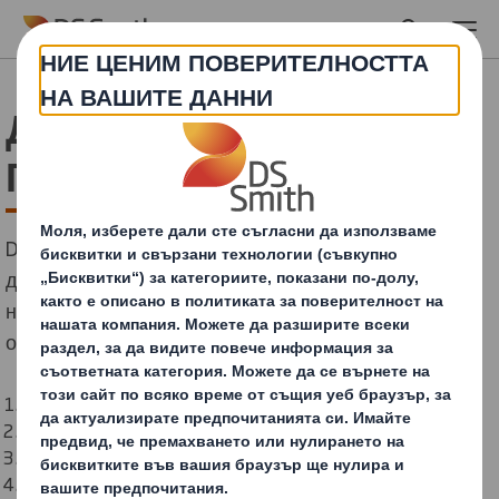
Skip to main content
Дружества на DS Smith
Група
DS Smith се отнася за DS Smith Limited, нейните
дъщерни дружества и филиали. Групата дружества
на DS Smith, използвани за маркетингови цели,
обхваща, включително:
DS Smith Limited
DS Smith Packaging Austria GmbH
DS Smith Packaging South East GmbH
DS Smith Packaging Belgium N.V.