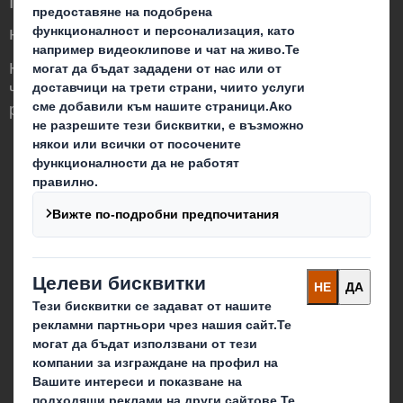
ниво в един променящ се свят
Ние сме различни, защото осъзнаваме,
че опаковките могат да играят важна
роля в света около нас.
Кои сме ние
За DS Smith
За International Paper
IP & DS Smith обединение
Устойчивост
Медии
Кариера