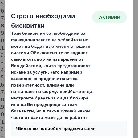
DS Smith Packaging Marketing N.V.
DS Smith Packaging BH d.o.o. Sarajevo
DS Smith Bulgaria S.A.
DS Smith Belišće Croatia d.o.o.
DS Smith Packaging Czech Republic s.r.o.
DS Smith Packaging Denmark A/S
DS Smith Packaging Estonia AS
DS Smith Packaging Finland Oy
DS Smith Packaging France
DS Smith Packaging Deutschland Stiftung & Co. KG
DS Smith Hellas S.A.
DS Smith Packaging Hungary Kft.
DS Smith Packaging Italia SpA
SIA DS Smith Packaging Latvia
UAB DS Smith Packaging Lithuania
DS Smith (Luxembourg) S.à r.l.
DS Smith Packaging Netherlands B.V.
DS Smith AD Skopje
DS Smith Polska sp. z o.o.