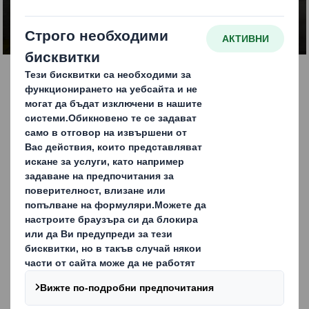
ВРЪЗКА С НАС
Издръжливи
транспортни кашони
Предлагаме издръжливи кашони от велпапе с голям
или малък обем за автоматизирани или ръчни линии.
Всички наши решения оптимизират транспортното
пространство и увеличават здравината, като не
използват повече материал от необходимото, и могат да
се доставят с печат или без печат.
Основни предимства на нашите