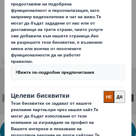
Carousel. Use previous and next buttons to move betwe
Кликнете, за да отворите снимката
СВЪРЖЕТЕ СЕ С НАС ЗА ПОВЕЧЕ