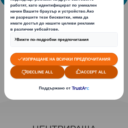
ИНФОРМАЦИЯ
Иновация
Центрираща функция - перфектно
подреждане и по-ниски разходи всеки
път