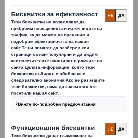
устойчиви транспортни кашони
Гъвкавост благодарение на широката гама от
видове велпапе и вълни
Опаковка, която е ефективна за автоматични
опаковъчни линии и/или ръчни опаковъчни линии
Повишаване на разпознаемостта на продукта и
продажбите с висококачествен печат
Надеждни щанцовани перфорирани отвори или
ръчни отвори в опаковките
Функции за защита от нарушаване на търговския
вид, за да предпазите продуктите си от кражби:
механизирани, лепени, включително прорези,
затварящи капаци, предварителни изрязвания,
изрязване, гънки и ленти
100% рециклирани или 100% рециклируеми
опаковки