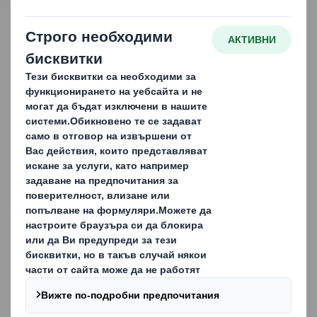
ВРЪЗКА С НАС
Сепаратори и вложки:
Защитете продуктите си
отвътре навън
Предпазването на продуктите ви да се движат вътре в
опаковката и да се повредят по време на
транспортиране, съхранение и обработка е също
толкова важно, колкото и защитата им от външни
повреди. Затова ние проектираме, произвеждаме и