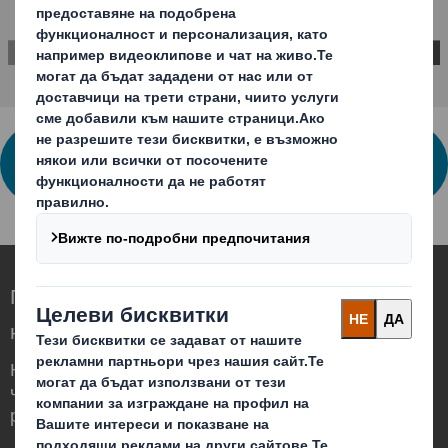
СВЪРЖЕТЕ СЕ С НАС ЗА ПОВЕЧЕ
ИНФОРМАЦИЯ
Преоткриваме опаковките на по-високо
ниво в един променящ се свят
Ние сме различни, защото осъзнаваме,
че опаковките могат да играят важна
роля в света около нас.