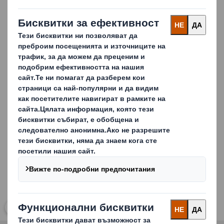
доставяме широка гама от индустриални решения.
Нашите решения:
Вложки
Решетки
Разделители
Тави
Carousel. Use previous and next buttons to move betwe
Кликнете, за да отворите снимката