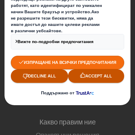
Кои сме ние
За DS Smith
За International Paper
IP & DS Smith обединение
Устойчивост
Медии
Кариера
Блог
Какво правим ние
Опаковъчни решения