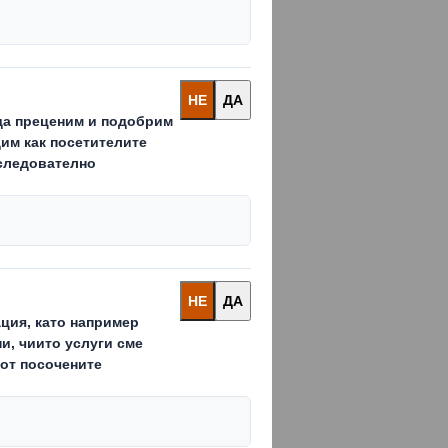
ковки се предлагат с или
личества, напълно
и от велпапе, с които максимално
да се оптимизира здравината без да
на Вашата пакетажна линия,
анията на крайния потребител, за да