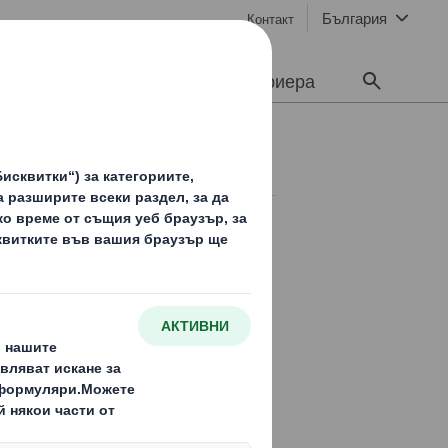
България
Контакт
Устойчивост
Медии
Кариера