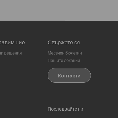
равим ние
Свържете се
ни решения
Месечен бюлетин
Нашите локации
Контакти
Последвайте ни