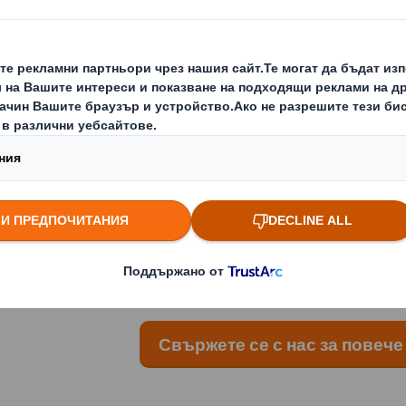
Свържете се с нас, ако търсите:
Гъвкавост чрез пълна гама от качества
Ефективни опаковки както за автоматиз
линии
По-добра разпознаваемост на продукти
помощта на висококачествен печат
Надеждни щанцовани перфорации за от
Постоянно и надеждно качество и снаб
международно ниво
100% рециклирани или 100% рецикли
Свържете се с нас за повеч