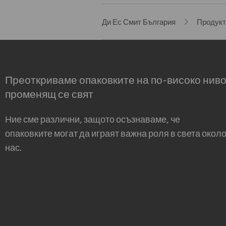
Ди Ес Смит България
Продукт
Преоткриваме опаковките на по-високо ниво
променящ се свят
Ние сме различни, защото осъзнаваме, че
опаковките могат да играят важна роля в света окол
нас.