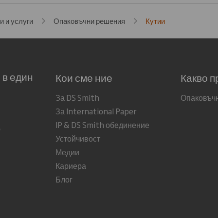
и и услуги
Опаковъчни решения
Кутии
 в един
Кои сме ние
Какво п
За DS Smith
Опаковъч
За International Paper
IP & DS Smith обединение
о
Устойчивост
Медии
Кариера
Блог