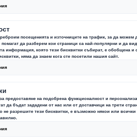
Кутии от Велпапе
Традиционните ни транзитни опа
без печат, в големи и малки ко
съобразени с Вашите нужди.
Нашите дизайнери ще създадат за Вас кути
да се използва наличното пространство и 
се влага повече от необходимия материал.
Ние ще се съобразим с всеки един аспект 
дистрибуция и логистика, както и с изискв
бъдат ценните Ви стоки винаги защитени.