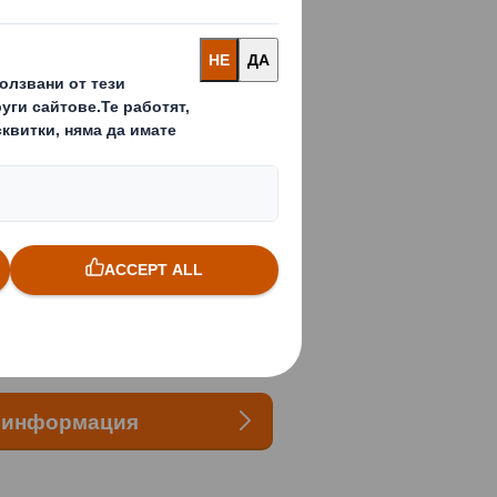
 велпапе и видове вълни
ирани, така и за ръчни пакетажни
те и увеличаване на продажбите с
варяне или дръжки в опаковките
дяване – на местно, национално или
руеми опаковки
е информация