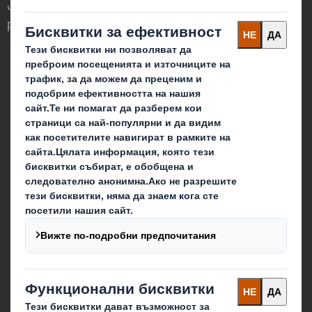
че опаковките могат да играят важна
роля в света около нас.
Кои сме ние
За DS Smith
За International Paper
IP & DS Smith обединение
Устойчивост
Медии
Кариера
Блог