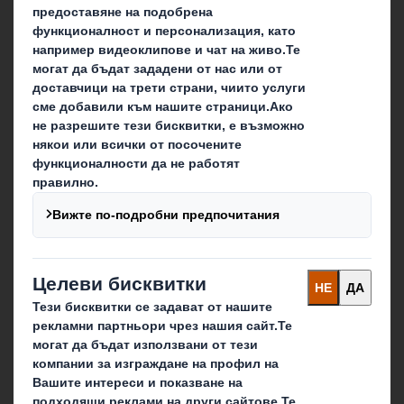
Какво правим ние
Опаковъчни решения
Свържете се
Месечен бюлетин
Нашите локации
Контакти
Последвайте ни