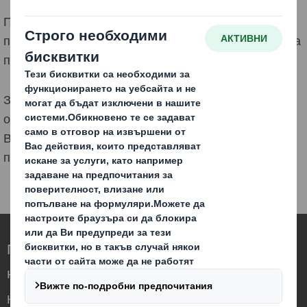
При захарните изделия има ясни изключения –
проучванията показват, че над 70% от решенията за
покупка се вземат импулсивно в магазина.
За да постигнете успех в този сегмент, се нуждаете
от опаковка, която безопасно и сигурно придвижва
Вашия продукт до рафта, като същевременно
привлича вниманието на клиента.
Преоткриваме опаковките на по-високо
ниво в един променящ се свят
Ние сме различни, защото осъзнаваме,