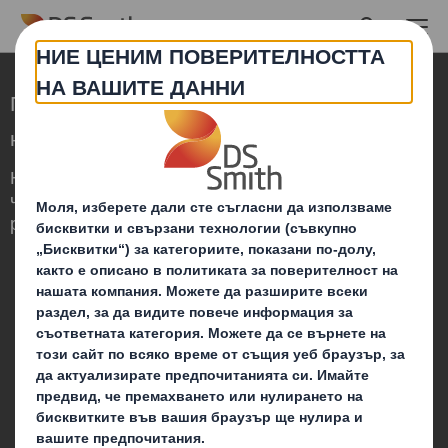
Skip to main content
Преоткриваме опаковките на по-високо
ниво в един променящ се свят
Ние сме различни, защото осъзнаваме,
че опаковките могат да играят важна
роля в света около нас.
Кои сме ние
За DS Smith
За International Paper
IP & DS Smith обединение