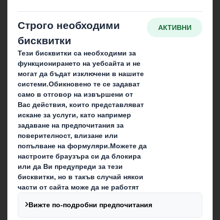
Устойчивост
Медии
Кариера
Блог
Какво правим ние
Опаковъчни решения
Свържете се
Месечен бюлетин
Нашите локации