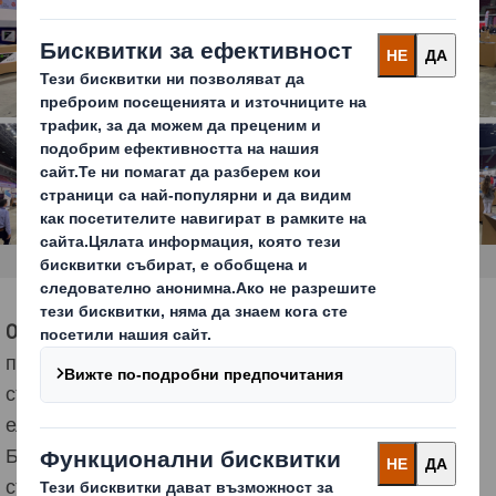
09 април 2024 г., гр. София
– На 4-5 април се
проведе Balkan e-Commerce Summit 2024, като
събра водещи бизнеси и лидери в областта на
електронната търговия от повече от 15 държави от
Балканския регион и Централна Европа. С цел
създаване на платформа за засилване на