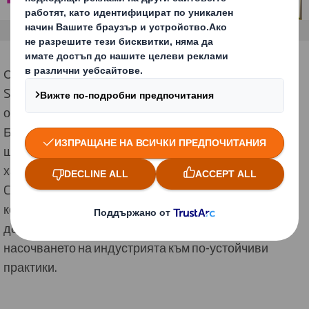
Сред основните партньори на Balkan e-Commerce
Summit 2024 беше лидерът в устойчивите
опаковъчни решения –
Ди Ес Смит
България
.
Благодарение на тяхната експертиза, 60% от
щандовете бяха изработени от рециклирани
хартиени материали. Това направи Balkan e-
Commerce Summit 2024 първото изложение у нас,
което използва тази екологично насочена практика,
допринасяйки за опазването на околната среда и
насочването на индустрията към по-устойчиви
практики.