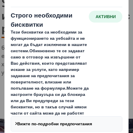
Summit 2024 е първото
изложение в България с
рециклируеми щандове
60% от щандовете на водещото събитие за
електронна търговия са изработени от рециклирани
хартиени материали с помощта на лидера в
устойчивите опаковки Ди Ес Смит