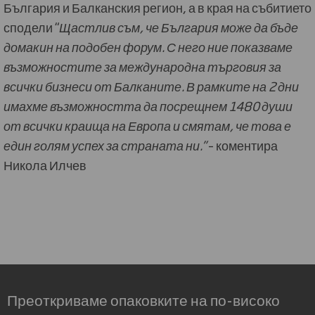
България и Балканския регион, а в края на събитието
сподели “
Щастлив съм, че България може да бъде
домакин на подобен форум. С него ние показваме
възможностите за международна търговия за
всички бизнеси от Балканите. В рамките на 2 дни
имахме възможността да посрещнем 1480 души
от всички краища на Европа и смятам, че това е
един голям успех за страната ни.”
– коментира
Никола Илчев
Преоткриваме опаковките на по-високо