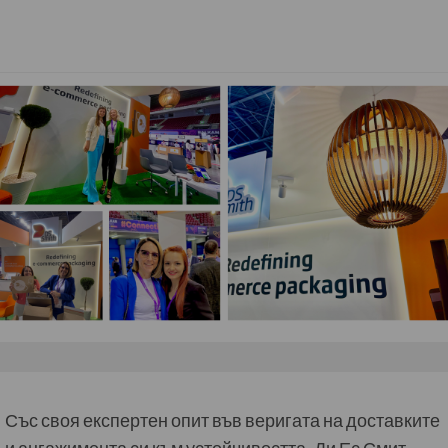
Със своя експертен опит във веригата на доставките
и ангажимента си към устойчивостта, Ди Ес Смит