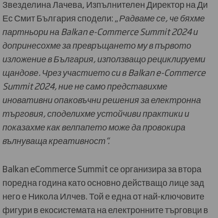
Звезделина Лачева, Изпълнителен Директор на Ди
Ес Смит България сподели: „
Радваме се, че бяхме
партньори на Balkan e-Commerce Summit 2024 и
допринесохме за превръщането му в първото
изложение в България, използващо рециклируеми
щандове. Чрез участието си в Balkan e-Commerce
Summit 2024, ние не само представихме
иновативни опаковъчни решения за електронна
търговия, споделихме устойчиви практики и
показахме как велпапето може да провокира
вълнуваща креативност“.
Balkan eCommerce Summit се организира за втора
поредна година като основно действащо лице зад
него е Никола Илчев. Той е една от най-ключовите
фигури в екосистемата на електронните търговци в