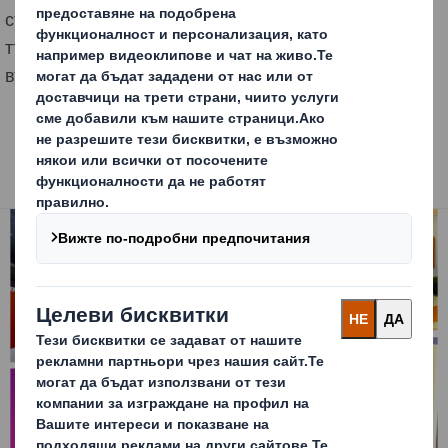
сътрудничеството в областта на електронната
търговия в региона, събитието представи нови
възможности за развитие на сектора.